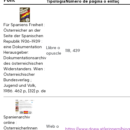
Font
Tipologia
Número de pàgina o enllaç
Für Spaniens Freiheit :
Österreicher an der
Seite der Spanischen
Republik 1936-1939 :
eine Dokumentation
Llibre o
118, 439
Herausgeber:
opuscle
Dokumentationsarchiv
des österreichischen
Widerstanders. Wien :
Österreichischer
Bundesverlag ;
Jugend und Volk,
1986. 462 p, [32] p. de
Spanienarchiv
online :
Web o
ÖsterreicherInnen
https://www.doew.at/erinnern/bio