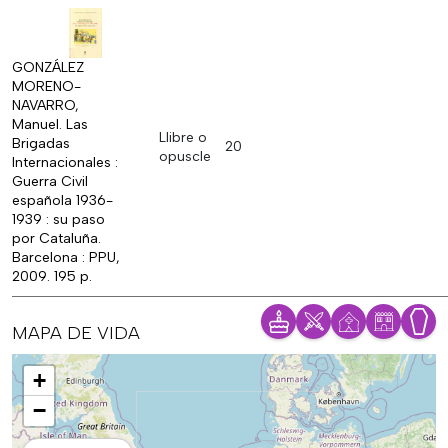
GONZÁLEZ
MORENO-
NAVARRO,
Manuel. Las
Llibre o
Brigadas
20
opuscle
Internacionales :
Guerra Civil
española 1936-
1939 : su paso
por Cataluña.
Barcelona : PPU,
2009. 195 p.
MAPA DE VIDA
Mapa
+
−