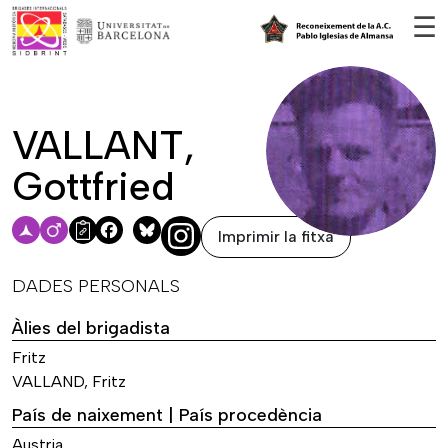
Vés al contingut
☰
VALLANT,
Gottfried
Imprimir la fitxa
Facebook
Bluesky
DADES PERSONALS
Àlies del brigadista
Fritz
VALLAND, Fritz
País de naixement | País procedència
Austria