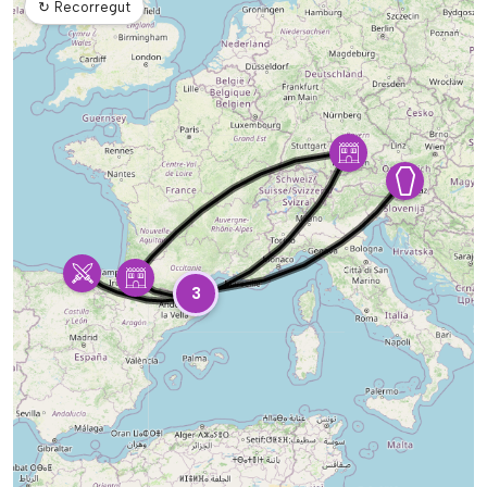
↻
Recorregut
3