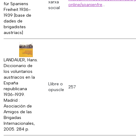
xarxa
für Spaniens
online/spanienfre
...
social
Freiheit 1936-
1939 [base de
dades de
brigadistes
austríacs]
LANDAUER, Hans.
Diccionario de
los voluntarios
austriacos en la
España
Llibre o
257
republicana
opuscle
1936-1939.
Madrid :
Asociación de
Amigos de las
Brigadas
Internacionales,
2005. 284 p.