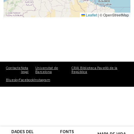
Leaflet
|
© OpenStreetMap
Contacte
Nota
Universitat de
CRAI Biblioteca Pavelló de la
legal
Barcelona
República
Bluesky
Facebook
Instagram
DADES DEL
FONTS