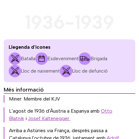
1936-1939
Llegenda d'icones
Batalla
Esdeveniment
Brigada
Lloc de naixement
Lloc de defunció
Més informació
Miner. Membre del KJV
L'agost de 1936 d'Àustria a Espanya amb
Otto
Blatnik
i
Josef Kaltenegger
Arriba a Astúries via França, després passa a
Catalunya l’octubre de 1936, juntament amb
Adolf