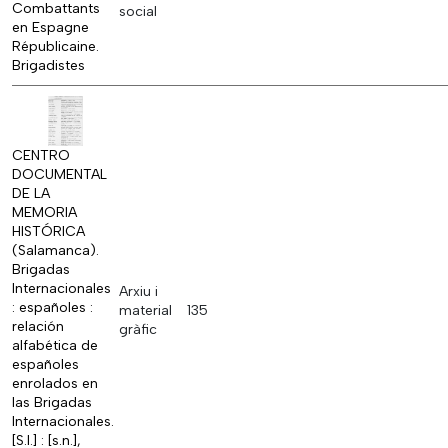
Combattants
social
en Espagne
Républicaine.
Brigadistes
CENTRO
DOCUMENTAL
DE LA
MEMORIA
HISTÓRICA
(Salamanca).
Brigadas
Internacionales
Arxiu i
: españoles :
material
135
relación
gràfic
alfabética de
españoles
enrolados en
las Brigadas
Internacionales.
[S.l.] : [s.n.],