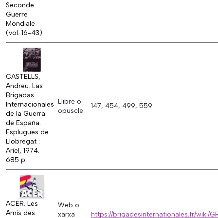
Seconde
Guerre
Mondiale
(vol. 16-43)
CASTELLS,
Andreu. Las
Brigadas
Llibre o
Internacionales
147, 454, 499, 559
opuscle
de la Guerra
de España.
Esplugues de
Llobregat :
Ariel, 1974.
685 p.
ACER. Les
Web o
Amis des
xarxa
https://brigadesinternationales.fr/wi