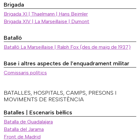
Brigada
Brigada XI | Thaelmann | Hans Beimler
Brigada XIV | La Marseillaise | Dumont
Batalló
Batalló La Marseillaise | Ralph Fox (des de maig de 1937)
Base i altres aspectes de l’enquadrament militar
Comissaris polítics
BATALLES, HOSPITALS, CAMPS, PRESONS I
MOVIMENTS DE RESISTÈNCIA
Batalles | Escenaris bèl·lics
Batalla de Guadalajara
Batalla del Jarama
Front de Madrid