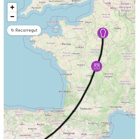
Mapa
+
−
↻
Recorregut