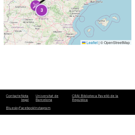
3
Leaflet
|
© OpenStreetMap
Contacte
Nota
Universitat de
CRAI Biblioteca Pavelló de la
legal
Barcelona
República
Bluesky
Facebook
Instagram