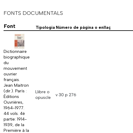
FONTS DOCUMENTALS
Font
Tipologia
Número de pàgina o enllaç
Dictionnaire
biographique
du
mouvement
ouvrier
français.
Jean Maitron
(dir.). París :
Llibre o
v 30 p 276
Éditions
opuscle
Ouvrières,
1964-1977.
44 vols. 4è
partie: 1914-
1939, de la
Première à la