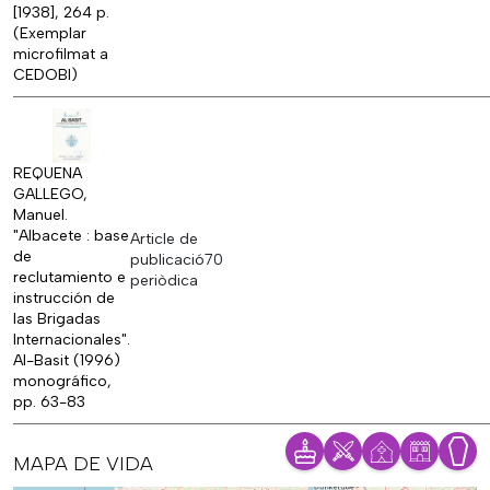
[1938], 264 p.
(Exemplar
microfilmat a
CEDOBI)
REQUENA
GALLEGO,
Manuel.
"Albacete : base
Article de
de
publicació
70
reclutamiento e
periòdica
instrucción de
las Brigadas
Internacionales".
Al-Basit (1996)
monográfico,
pp. 63-83
MAPA DE VIDA