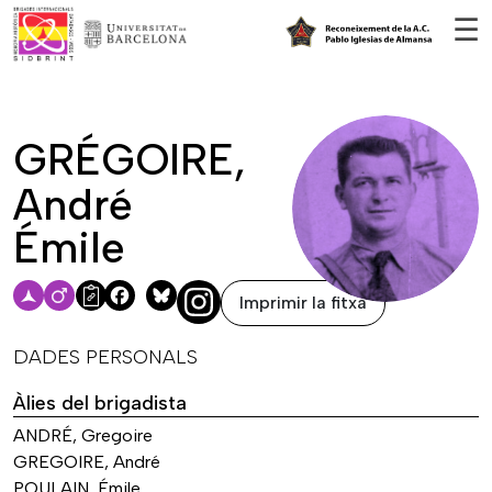
Vés al contingut
☰
GRÉGOIRE,
André
Émile
Imprimir la fitxa
Facebook
Bluesky
DADES PERSONALS
Àlies del brigadista
ANDRÉ, Gregoire
GREGOIRE, André
POULAIN, Émile