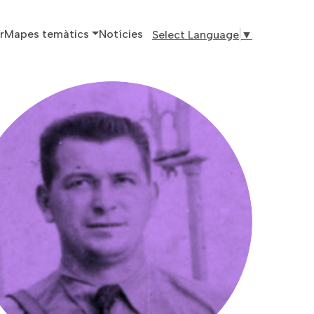
ó principal
r
Mapes temàtics
Notícies
Select Language
▼