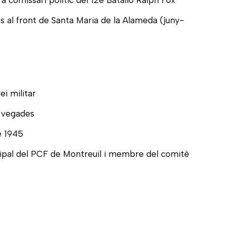
 a comissari polític del 12è Batalló Ralph Fox
s al front de Santa Maria de la Alameda (juny-
i militar
es vegades
e 1945
cipal del PCF de Montreuil i membre del comitè