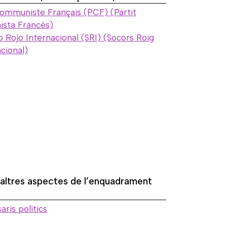
Communiste Français (PCF) (Partit
sta Francès)
 Rojo Internacional (SRI) (Socors Roig
cional)
 altres aspectes de l’enquadrament
ris polítics