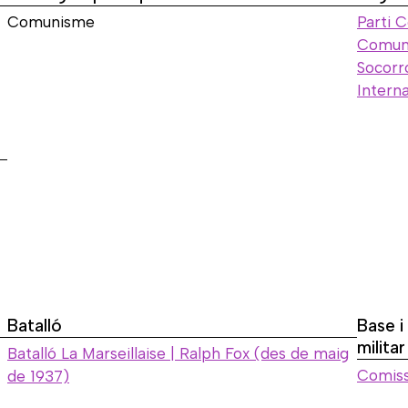
Comunisme
Parti 
Comuni
Socorro
Interna
Batalló
Base i
militar
Batalló La Marseillaise | Ralph Fox (des de maig
Comissa
de 1937)