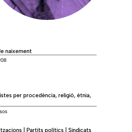
de naixement
908
istes per procedència, religió, ètnia,
sos
tzacions | Partits polítics | Sindicats