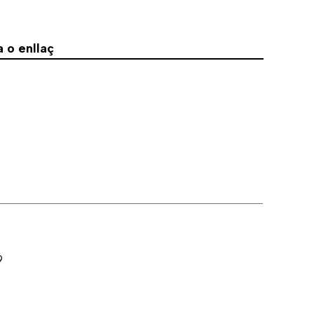
 o enllaç
9