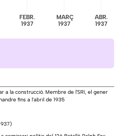
FEBR.
MARÇ
ABR.
M
1937
1937
1937
1
lar a la construcció. Membre de l'SRI, el gener
andre fins a l'abril de 1935
 1937)