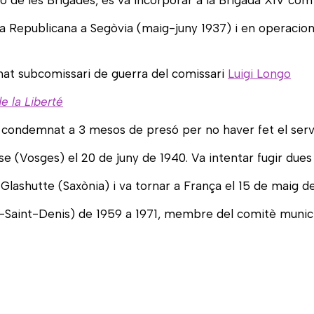
ió de les Brigades, es va incorporar a la Brigada XIV com
va Republicana a Segòvia (maig-juny 1937) i en operacion
at subcomissari de guerra del comissari
Luigi Longo
e la Liberté
 condemnat a 3 mesos de presó per no haver fet el serve
sse (Vosges) el 20 de juny de 1940. Va intentar fugir du
e Glashutte (Saxònia) i va tornar a França el 15 de maig d
e-Saint-Denis) de 1959 a 1971, membre del comitè muni