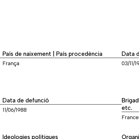
País de naixement | País procedència
Data 
França
03/11/1
Data de defunció
Brigad
etc.
11/06/1988
France
Ideologies polítiques
Organi