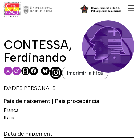
Vés al contingut
☰
CONTESSA,
Ferdinando
Imprimir la fitxa
Facebook
Bluesky
DADES PERSONALS
País de naixement | País procedència
França
Itàlia
Data de naixement