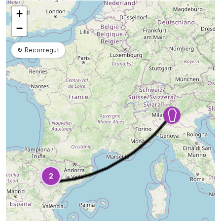
Mapa
+
−
↻
Recorregut
2