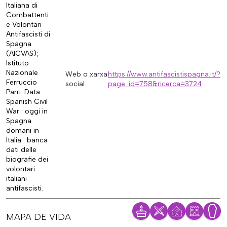
Italiana di
Combattenti
e Volontari
Antifascisti di
Spagna
(AICVAS);
Istituto
Nazionale
Web o xarxa
https://www.antifascistispagna.it/?
Ferruccio
social
page_id=758&ricerca=3724
Parri. Data
Spanish Civil
War : oggi in
Spagna
domani in
Italia : banca
dati delle
biografie dei
volontari
italiani
antifascisti.
MAPA DE VIDA