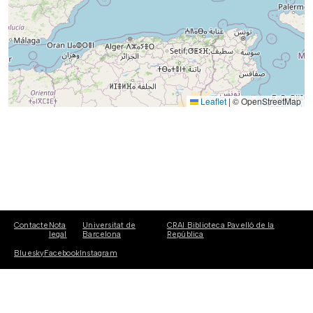
Leaflet
|
© OpenStreetMap
Contacte
Nota
Universitat de
CRAI Biblioteca Pavelló de la
legal
Barcelona
República
Bluesky
Facebook
Instagram