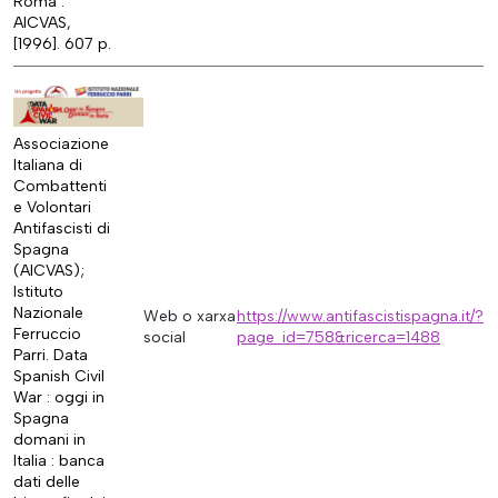
Roma :
AICVAS,
[1996]. 607 p.
Associazione
Italiana di
Combattenti
e Volontari
Antifascisti di
Spagna
(AICVAS);
Istituto
Nazionale
Web o xarxa
https://www.antifascistispagna.it/?
Ferruccio
social
page_id=758&ricerca=1488
Parri. Data
Spanish Civil
War : oggi in
Spagna
domani in
Italia : banca
dati delle