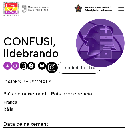
Vés al contingut
☰
CONFUSI,
Ildebrando
Imprimir la fitxa
Facebook
Bluesky
DADES PERSONALS
País de naixement | País procedència
França
Itàlia
Data de naixement