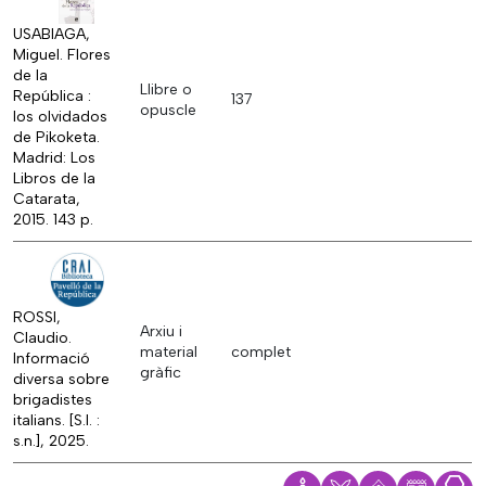
USABIAGA,
Miguel. Flores
de la
Llibre o
República :
137
opuscle
los olvidados
de Pikoketa.
Madrid: Los
Libros de la
Catarata,
2015. 143 p.
ROSSI,
Arxiu i
Claudio.
material
complet
Informació
gràfic
diversa sobre
brigadistes
italians. [S.l. :
s.n.], 2025.