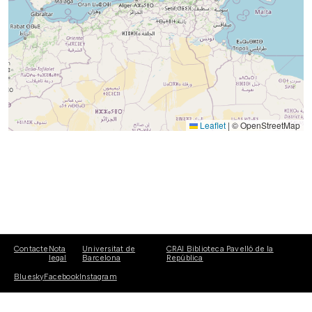
Leaflet
|
© OpenStreetMap
Contacte
Nota
Universitat de
CRAI Biblioteca Pavelló de la
legal
Barcelona
República
Bluesky
Facebook
Instagram