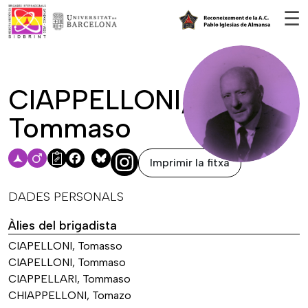
Vés al contingut
☰
CIAPPELLONI,
Tommaso
Imprimir la fitxa
Facebook
Bluesky
DADES PERSONALS
Àlies del brigadista
CIAPELLONI, Tomasso
CIAPELLONI, Tommaso
CIAPPELLARI, Tommaso
CHIAPPELLONI, Tomazo