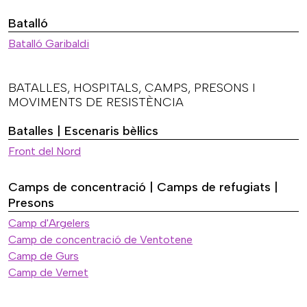
Batalló
Batalló Garibaldi
BATALLES, HOSPITALS, CAMPS, PRESONS I
MOVIMENTS DE RESISTÈNCIA
Batalles | Escenaris bèl·lics
Front del Nord
Camps de concentració | Camps de refugiats |
Presons
Camp d'Argelers
Camp de concentració de Ventotene
Camp de Gurs
Camp de Vernet