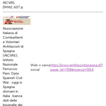
AICVAS,
[1996]. 607 p.
Associazione
Italiana di
Combattenti
e Volontari
Antifascisti di
Spagna
(AICVAS);
Istituto
Nazionale
Web o xarxa
https://www.antifascistispagna.it/?
Ferruccio
social
page_id=758&ricerca=1254
Parri. Data
Spanish Civil
War : oggi in
Spagna
domani in
Italia : banca
dati delle
biografie dei