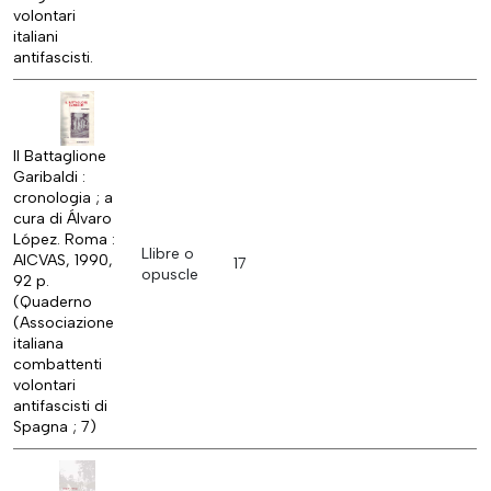
volontari
italiani
antifascisti.
Il Battaglione
Garibaldi :
cronologia ; a
cura di Álvaro
López. Roma :
Llibre o
AICVAS, 1990,
17
opuscle
92 p.
(Quaderno
(Associazione
italiana
combattenti
volontari
antifascisti di
Spagna ; 7)