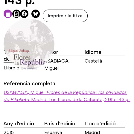
143 p.
Imprimir la fitxa
Facebook
Bluesky
DADES DE LA FONT
Tipus de font
Autor
Idioma
documental
USABIAGA,
Castellà
Llibre o opuscle
Miguel
Referència completa
USABIAGA, Miguel.
Flores de la República : los olvidados
de Pikoketa
. Madrid: Los Libros de la Catarata, 2015. 143 p.
Any d'edició
País d'edició
Lloc d'edició
2015
Espanya
Madrid