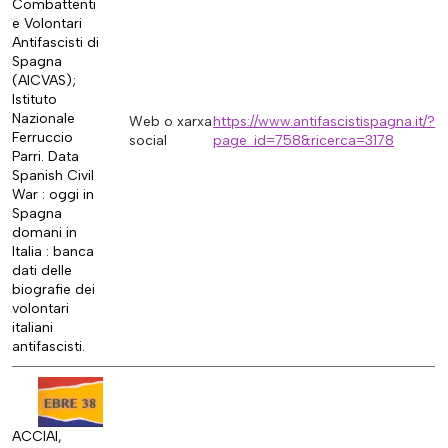
Combattenti
e Volontari
Antifascisti di
Spagna
(AICVAS);
Istituto
Nazionale
Web o xarxa
https://www.antifascistispagna.it/?
Ferruccio
social
page_id=758&ricerca=3178
Parri. Data
Spanish Civil
War : oggi in
Spagna
domani in
Italia : banca
dati delle
biografie dei
volontari
italiani
antifascisti.
ACCIAI,