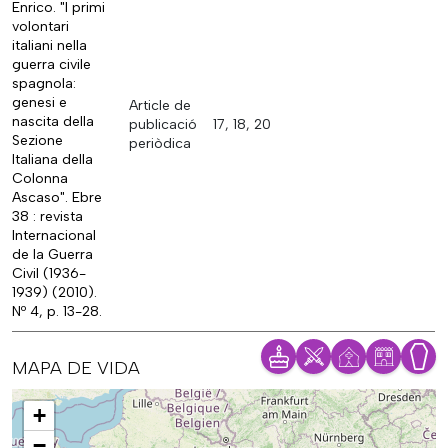
Enrico. "I primi
volontari
italiani nella
guerra civile
spagnola:
genesi e
Article de
nascita della
publicació
17, 18, 20
Sezione
periòdica
Italiana della
Colonna
Ascaso". Ebre
38 : revista
Internacional
de la Guerra
Civil (1936-
1939) (2010).
Nº 4, p. 13-28.
MAPA DE VIDA
Mapa
+
−