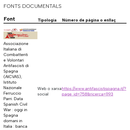
FONTS DOCUMENTALS
Font
Tipologia
Número de pàgina o enllaç
Associazione
Italiana di
Combattenti
e Volontari
Antifascisti di
Spagna
(AICVAS);
Istituto
Nazionale
Web o xarxa
https://www.antifascistispagna.it/?
Ferruccio
social
page_id=758&ricerca=1193
Parri. Data
Spanish Civil
War : oggi in
Spagna
domani in
Italia : banca