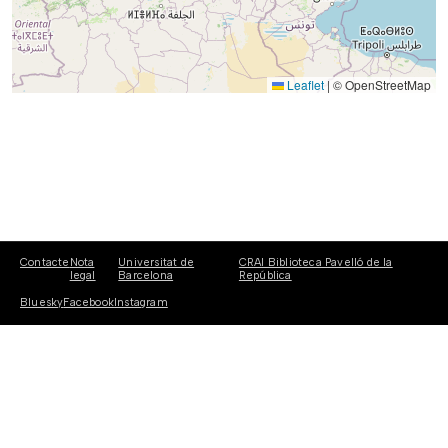
Leaflet
|
© OpenStreetMap
Contacte
Nota
Universitat de
CRAI Biblioteca Pavelló de la
legal
Barcelona
República
Bluesky
Facebook
Instagram