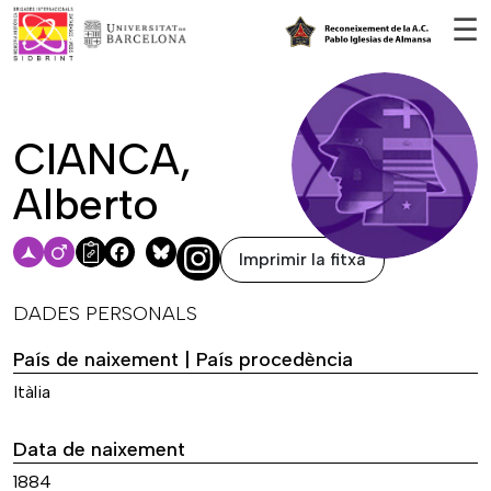
Vés al contingut
☰
CIANCA,
Alberto
Imprimir la fitxa
Facebook
Bluesky
DADES PERSONALS
País de naixement | País procedència
Itàlia
Data de naixement
1884