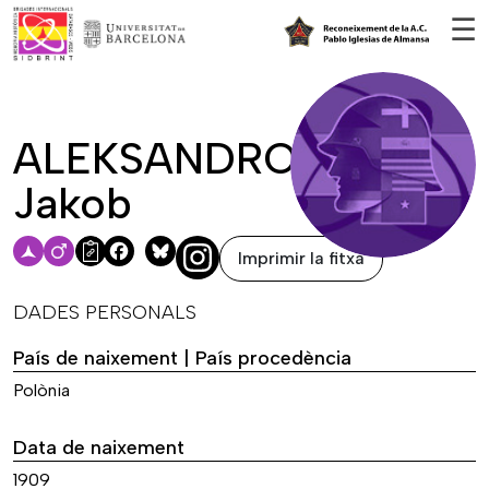
Vés al contingut
☰
ALEKSANDROWICZ,
Jakob
Imprimir la fitxa
Facebook
Bluesky
DADES PERSONALS
País de naixement | País procedència
Polònia
Data de naixement
1909