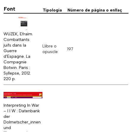
Font
Tipologia
Número de pàgina o enllaç
WUZEK, Efraïm.
Combattants
juifs dans la
Llibre o
197
Guerre
opuscle
d'Espagne. La
Compagnie
Botwin. Paris :
Syllepse, 2012.
220 p.
Interpreting In War
– I I W : Datenbank
der
Dolmetscher_innen
und