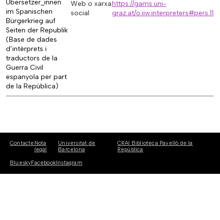
Übersetzer_innen
Web o xarxa
https://gams.uni-
im Spanischen
social
graz.at/o:iiw.interpreters#pers.11
Bürgerkrieg auf
Seiten der Republik
(Base de dades
d’intèrprets i
traductors de la
Guerra Civil
espanyola per part
de la República)
Contacte
Nota
Universitat de
CRAI Biblioteca Pavelló de la
legal
Barcelona
República
Bluesky
Facebook
Instagram