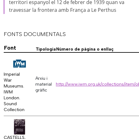
territori espanyol el 12 de febrer de 1939 quan va
travessar la frontera amb França a Le Perthus
FONTS DOCUMENTALS
Font
Tipologia
Número de pàgina o enllaç
Imperial
Arxiu i
War
material
http://www.iwm.org.uk/collections/item/o
Museums.
gràfic
IWM
London.
Sound
Collection
CASTELLS,