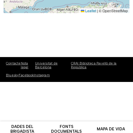
Leaflet
|
© OpenStreetMap
Contacte
Nota
Universitat de
CRAI Biblioteca Pavelló de la
legal
Barcelona
República
Bluesky
Facebook
Instagram
DADES DEL
FONTS
MAPA DE VIDA
BRIGADISTA
DOCUMENTALS