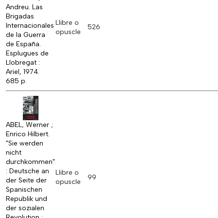
Andreu. Las
Brigadas
Llibre o
Internacionales
526
opuscle
de la Guerra
de España.
Esplugues de
Llobregat :
Ariel, 1974.
685 p.
ABEL, Werner ;
Enrico Hilbert.
"Sie werden
nicht
durchkommen"
: Deutsche an
Llibre o
99
der Seite der
opuscle
Spanischen
Republik und
der sozialen
Revolution :