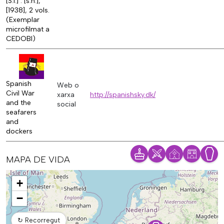
[S.l.] : [s.n.],
[1938], 2 vols.
(Exemplar
microfilmat a
CEDOBI)
Spanish
Web o
Civil War
xarxa
http://spanishsky.dk/
and the
social
seafarers
and
dockers
MAPA DE VIDA
Mapa
+
−
↻
Recorregut