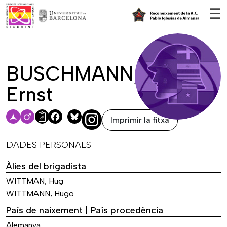
Vés al contingut
☰
BUSCHMANN,
Ernst
Imprimir la fitxa
Facebook
Bluesky
DADES PERSONALS
Àlies del brigadista
WITTMAN, Hug
WITTMANN, Hugo
País de naixement | País procedència
Alemanya