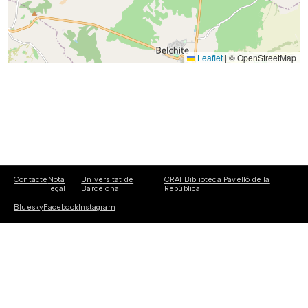
Leaflet
|
© OpenStreetMap
Contacte
Nota
Universitat de
CRAI Biblioteca Pavelló de la
legal
Barcelona
República
Bluesky
Facebook
Instagram