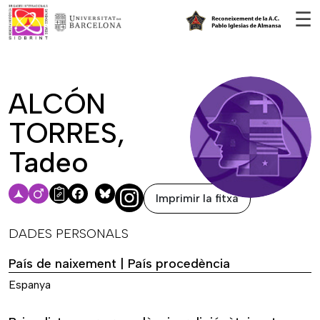
Vés al contingut
☰
ALCÓN
TORRES,
Tadeo
Imprimir la fitxa
Facebook
Bluesky
DADES PERSONALS
País de naixement | País procedència
Espanya