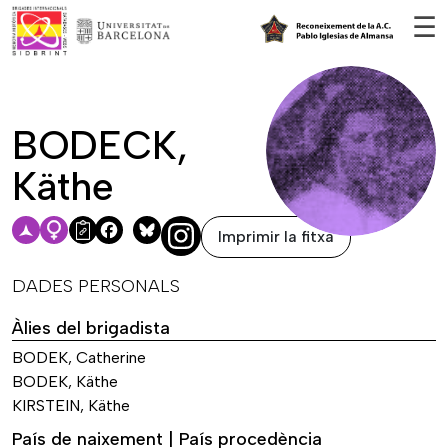
Vés al contingut
☰
BODECK,
Käthe
Imprimir la fitxa
Facebook
Bluesky
DADES PERSONALS
Àlies del brigadista
BODEK, Catherine
BODEK, Käthe
KIRSTEIN, Käthe
País de naixement | País procedència