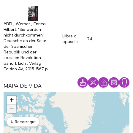
ABEL, Werner ; Enrico
Hilbert. "Sie werden
nicht durchkommen" :
Llibre o
74
Deutsche an der Seite
opuscle
der Spanischen
Republik und der
sozialen Revolution :
band 1. Lich : Verlag
Edition AV, 2015. 567 p.
MAPA DE VIDA
Mapa
+
−
↻
Recorregut