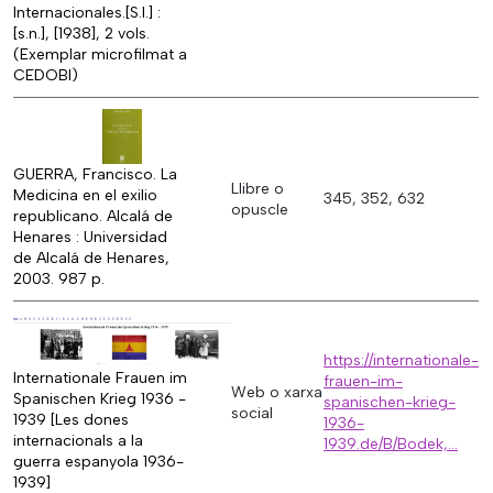
Internacionales.[S.l.] :
[s.n.], [1938], 2 vols.
(Exemplar microfilmat a
CEDOBI)
GUERRA, Francisco. La
Llibre o
Medicina en el exilio
345, 352, 632
opuscle
republicano. Alcalá de
Henares : Universidad
de Alcalá de Henares,
2003. 987 p.
https://internationale-
Internationale Frauen im
frauen-im-
Web o xarxa
Spanischen Krieg 1936 -
spanischen-krieg-
social
1939 [Les dones
1936-
internacionals a la
1939.de/B/Bodek,…
guerra espanyola 1936-
1939]