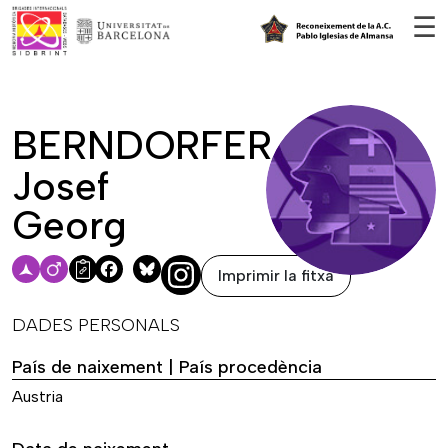
Vés al contingut
☰
BERNDORFER,
Josef
Georg
Imprimir la fitxa
Facebook
Bluesky
DADES PERSONALS
País de naixement | País procedència
Austria