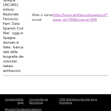
Spagna
(AICVAS);
Istituto
Nazionale
Web o xarxa
https://www.antifascistispagna.it/?
Ferruccio
social
page_id=758&ricerca=358
Parri. Data
Spanish Civil
War : oggi in
Spagna
domani in
Italia : banca
dati delle
biografie dei
volontari
italiani
antifascisti.
Contacte
Nota
Universitat de
CRAI Biblioteca Pavelló de la
legal
Barcelona
República
Bluesky
Facebook
Instagram