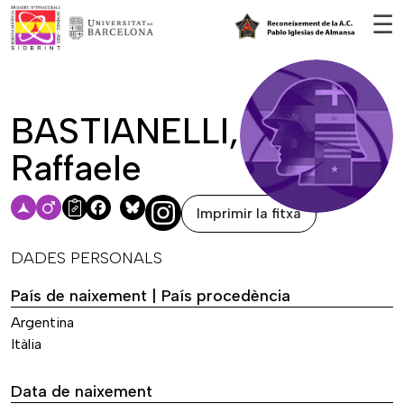
Vés al contingut
☰
BASTIANELLI,
Raffaele
Imprimir la fitxa
Facebook
Bluesky
DADES PERSONALS
País de naixement | País procedència
Argentina
Itàlia
Data de naixement