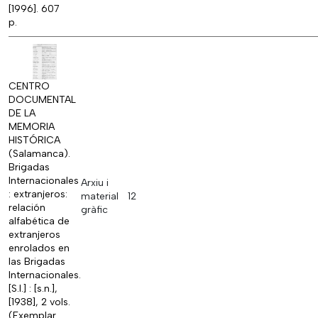
[1996]. 607
p.
CENTRO
DOCUMENTAL
DE LA
MEMORIA
HISTÓRICA
(Salamanca).
Brigadas
Internacionales
Arxiu i
: extranjeros:
material
12
relación
gràfic
alfabética de
extranjeros
enrolados en
las Brigadas
Internacionales.
[S.l.] : [s.n.],
[1938], 2 vols.
(Exemplar