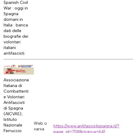
Spanish Civil
War : oggi in
Spagna
domani in
Italia : banca
dati delle
biografie dei
volontari
italiani
antifascisti.
Associazione
Italiana di
Combattenti
e Volontari
Antifascisti
di Spagna
(AICVAS);
Istituto
Web o
Nazionale
https://www.antifascistispagna.it/?
xarxa
Ferruccio
page_id=758&ricerca=641