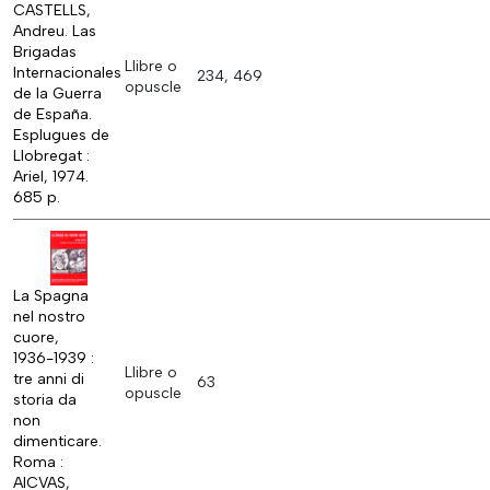
CASTELLS,
Andreu. Las
Brigadas
Llibre o
Internacionales
234, 469
opuscle
de la Guerra
de España.
Esplugues de
Llobregat :
Ariel, 1974.
685 p.
La Spagna
nel nostro
cuore,
1936-1939 :
Llibre o
tre anni di
63
opuscle
storia da
non
dimenticare.
Roma :
AICVAS,