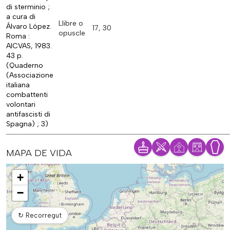
di sterminio ;
a cura di
Llibre o
Álvaro López.
17, 30
opuscle
Roma :
AICVAS, 1983.
43 p.
(Quaderno
(Associazione
italiana
combattenti
volontari
antifascisti di
Spagna) ; 3)
MAPA DE VIDA
Mapa
+
−
↻
Recorregut