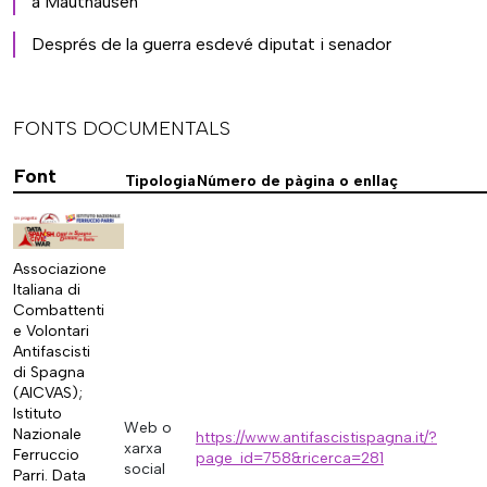
a Mauthausen
Després de la guerra esdevé diputat i senador
FONTS DOCUMENTALS
Font
Tipologia
Número de pàgina o enllaç
Associazione
Italiana di
Combattenti
e Volontari
Antifascisti
di Spagna
(AICVAS);
Istituto
Web o
Nazionale
https://www.antifascistispagna.it/?
xarxa
Ferruccio
page_id=758&ricerca=281
social
Parri. Data