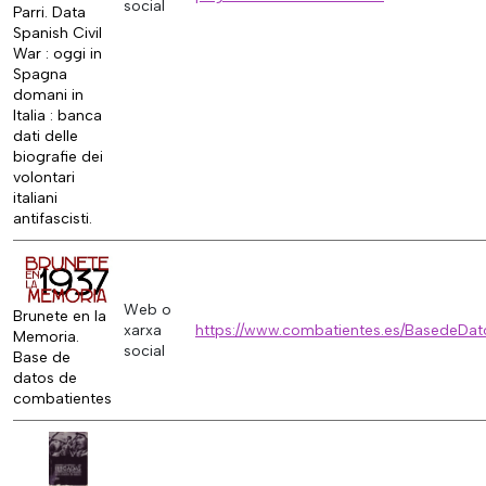
social
Parri. Data
Spanish Civil
War : oggi in
Spagna
domani in
Italia : banca
dati delle
biografie dei
volontari
italiani
antifascisti.
Web o
Brunete en la
xarxa
https://www.combatientes.es/BasedeDat
Memoria.
social
Base de
datos de
combatientes