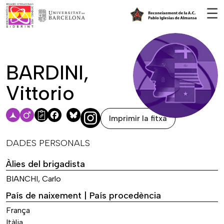
Vés al contingut
☰
BARDINI,
Vittorio
Imprimir la fitxa
Facebook
Bluesky
DADES PERSONALS
Àlies del brigadista
BIANCHI, Carlo
País de naixement | País procedència
França
Itàlia