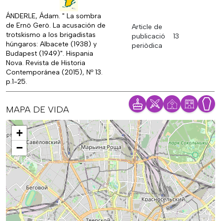
ÁNDERLE, Ádam. " La sombra
de Ernö Gerö. La acusación de
Article de
trotskismo a los brigadistas
publicació
13
húngaros: Albacete (1938) y
periòdica
Budapest (1949)". Hispania
Nova. Revista de Historia
Contemporánea (2015), Nº 13.
p.1-25.
MAPA DE VIDA
Mapa
+
−