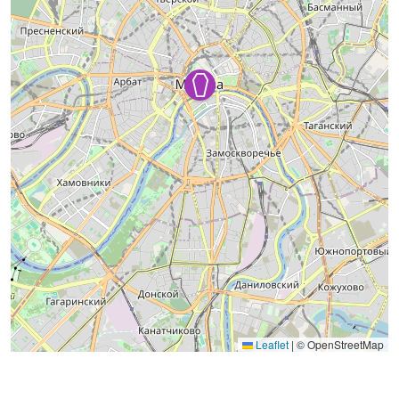
Leaflet
|
© OpenStreetMap