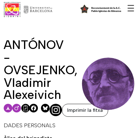
Vés al contingut
☰
ANTÓNOV
-
OVSEJENKO,
Vladimir
Alexeivich
Imprimir la fitxa
Facebook
Bluesky
DADES PERSONALS