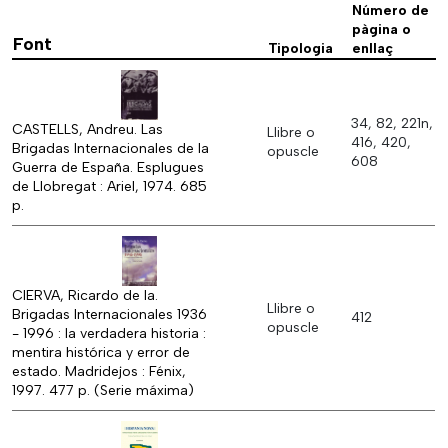
Número de
pàgina o
Font
Tipologia
enllaç
34, 82, 221n,
CASTELLS, Andreu. Las
Llibre o
416, 420,
Brigadas Internacionales de la
opuscle
608
Guerra de España. Esplugues
de Llobregat : Ariel, 1974. 685
p.
CIERVA, Ricardo de la.
Llibre o
Brigadas Internacionales 1936
412
opuscle
- 1996 : la verdadera historia :
mentira histórica y error de
estado. Madridejos : Fénix,
1997. 477 p. (Serie máxima)