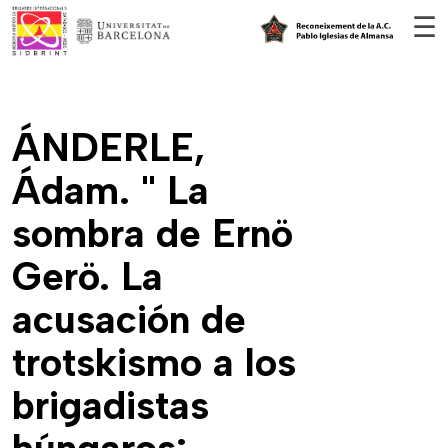
Vés al contingut
☰
ÁNDERLE,
Ádam. " La
sombra de Ernö
Gerö. La
acusación de
trotskismo a los
brigadistas