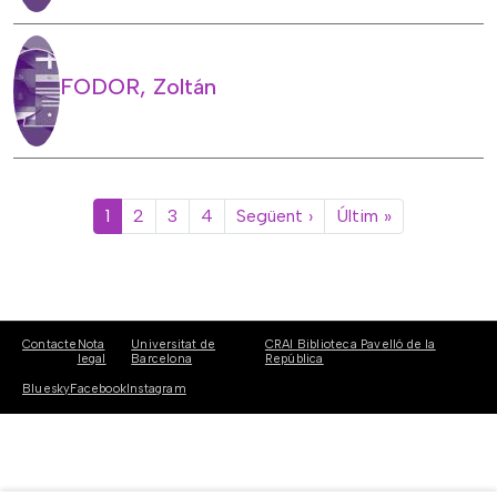
FODOR, Zoltán
Paginació
Pàgina següent
Última pàgin
1
2
3
4
Següent ›
Últim »
Contacte
Nota
Universitat de
CRAI Biblioteca Pavelló de la
legal
Barcelona
República
Bluesky
Facebook
Instagram