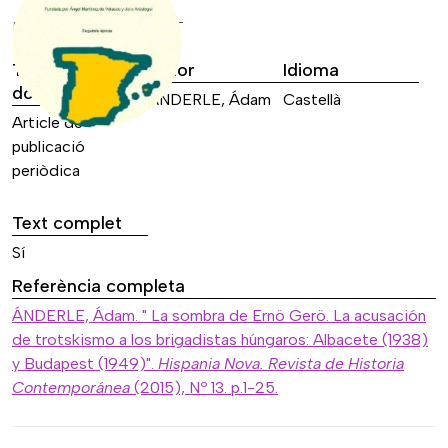
DADES DE LA FONT
Tipus de font
Autor
Idioma
documental
ÁNDERLE, Ádam
Castellà
Article de
publicació
periòdica
Text complet
Sí
Referència completa
ÁNDERLE, Ádam. " La sombra de Ernö Gerö. La acusación
de trotskismo a los brigadistas húngaros: Albacete (1938)
y Budapest (1949)".
Hispania Nova. Revista de Historia
Contemporánea
(2015), Nº 13. p.1-25.