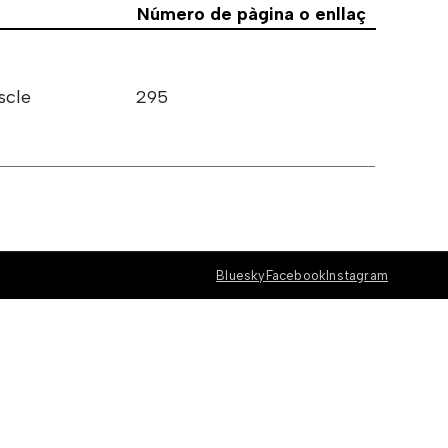
Número de pàgina o enllaç
scle
295
Bluesky
Facebook
Instagram