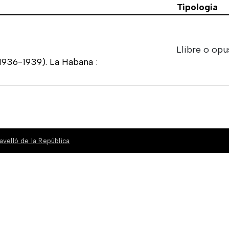
Tipologia
Llibre o opu
1936-1939). La Habana :
avelló de la República