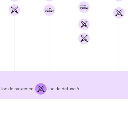
Lloc de naixement
Lloc de defunció
OCT.
NOV.
DES.
GEN.
1936
1936
1936
1937