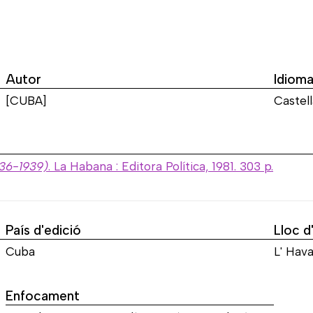
Autor
Idiom
[CUBA]
Castell
936-1939)
. La Habana : Editora Política, 1981. 303 p.
País d'edició
Lloc d
Cuba
L' Hav
Enfocament