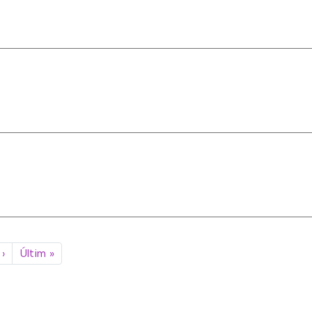
Pàgina següent
Última pàgina
›
Últim »