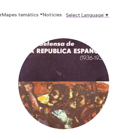
ó principal
r
Mapes temàtics
Notícies
Select Language
▼