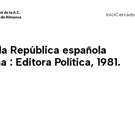
Vés al contingut
Navegaci
Inici
Cercado
la República española
: Editora Política, 1981.