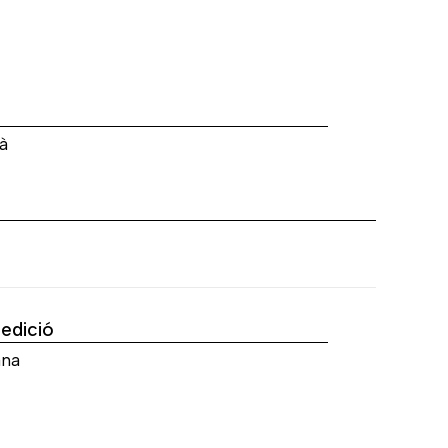
a
à
'edició
ana