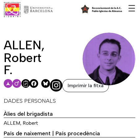
Vés al contingut
☰
ALLEN,
Robert
F.
Imprimir la fitxa
Facebook
Bluesky
DADES PERSONALS
Àlies del brigadista
ALLEM, Robert
País de naixement | País procedència