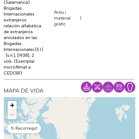
(Salamanca).
Brigadas
Arxiu i
Internacionales :
material
1
extranjeros:
gràfic
relación alfabética
de extranjeros
enrolados en las
Brigadas
Internacionales.[S.l.]
: [s.n.], [1938], 2
vols. (Exemplar
microfilmat a
CEDOBI)
MAPA DE VIDA
Mapa
+
−
↻
Recorregut