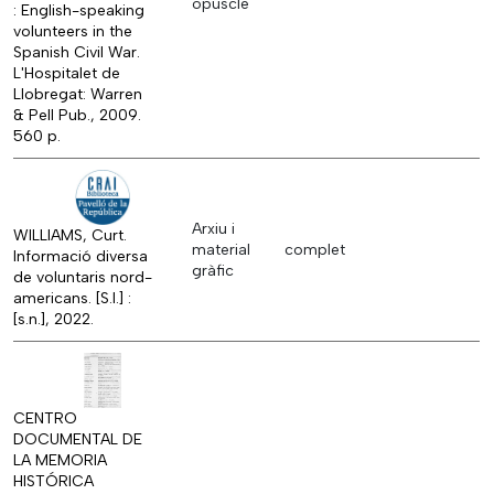
opuscle
: English-speaking
volunteers in the
Spanish Civil War.
L'Hospitalet de
Llobregat: Warren
& Pell Pub., 2009.
560 p.
Arxiu i
WILLIAMS, Curt.
material
complet
Informació diversa
gràfic
de voluntaris nord-
americans. [S.l.] :
[s.n.], 2022.
CENTRO
DOCUMENTAL DE
LA MEMORIA
HISTÓRICA