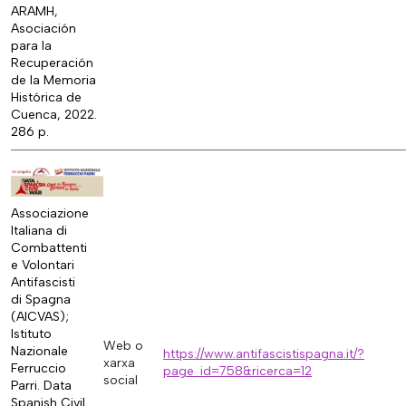
ARAMH,
Asociación
para la
Recuperación
de la Memoria
Histórica de
Cuenca, 2022.
286 p.
Associazione
Italiana di
Combattenti
e Volontari
Antifascisti
di Spagna
(AICVAS);
Istituto
Web o
Nazionale
https://www.antifascistispagna.it/?
xarxa
Ferruccio
page_id=758&ricerca=12
social
Parri. Data
Spanish Civil