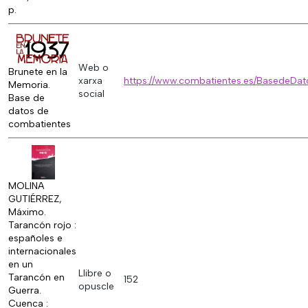
p.
Web o
Brunete en la
xarxa
https://www.combatientes.es/BasedeDat
Memoria.
social
Base de
datos de
combatientes
MOLINA
GUTIÉRREZ,
Máximo.
Tarancón rojo :
españoles e
internacionales
en un
Llibre o
Tarancón en
152
opuscle
Guerra.
Cuenca :