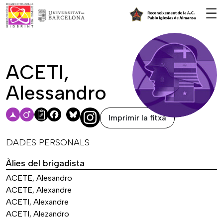
Vés al contingut
☰
ACETI,
Alessandro
Imprimir la fitxa
Facebook
Bluesky
DADES PERSONALS
Àlies del brigadista
ACETE, Alesandro
ACETE, Alexandre
ACETI, Alexandre
ACETI, Alezandro