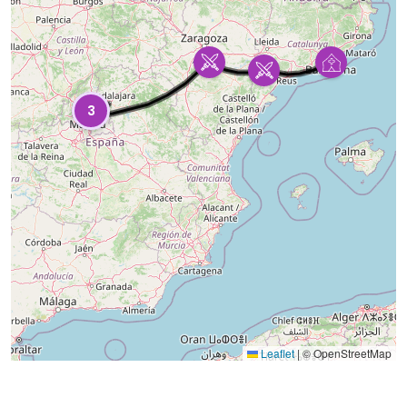
3
Leaflet
|
© OpenStreetMap