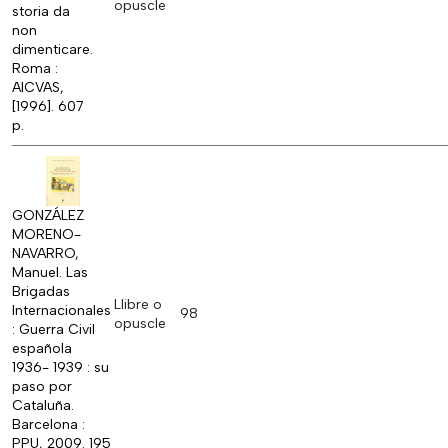
opuscle
storia da
non
dimenticare.
Roma :
AICVAS,
[1996]. 607
p.
GONZÁLEZ
MORENO-
NAVARRO,
Manuel. Las
Brigadas
Llibre o
Internacionales
98
opuscle
: Guerra Civil
española
1936- 1939 : su
paso por
Cataluña.
Barcelona :
PPU, 2009. 195