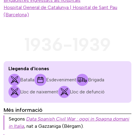
Brigadistes ingressats als hospitals
Hospital General de Catalunya | Hospital de Sant Pau
(Barcelona)
1936-1939
Llegenda d'icones
Batalla
Esdeveniment
Brigada
Lloc de naixement
Lloc de defunció
Més informació
Segons
Data Spanish Civil War : oggi in Spagna domani
in Italia
, nat a Gazzaniga (Bèrgam).