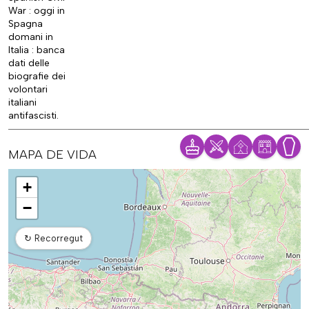
War : oggi in
Spagna
domani in
Italia : banca
dati delle
biografie dei
volontari
italiani
antifascisti.
MAPA DE VIDA
Mapa
+
−
↻
Recorregut