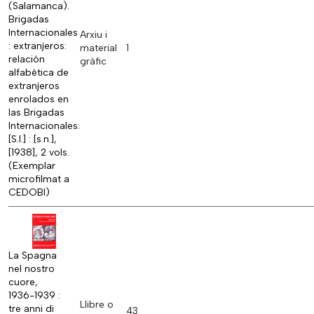
(Salamanca).
Brigadas
Internacionales
Arxiu i
: extranjeros:
material
1
relación
gràfic
alfabética de
extranjeros
enrolados en
las Brigadas
Internacionales.
[S.l.] : [s.n.],
[1938], 2 vols.
(Exemplar
microfilmat a
CEDOBI)
La Spagna
nel nostro
cuore,
1936-1939 :
Llibre o
tre anni di
43