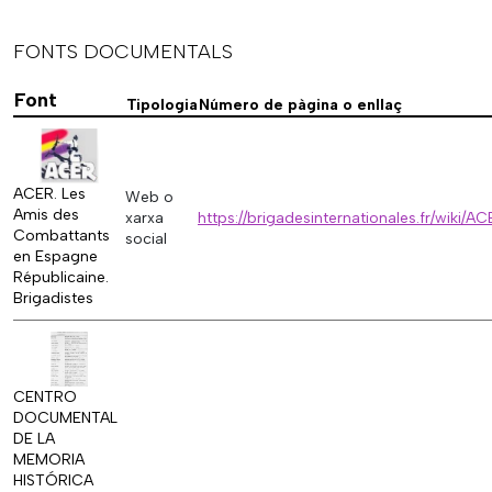
FONTS DOCUMENTALS
Font
Tipologia
Número de pàgina o enllaç
ACER. Les
Web o
Amis des
xarxa
https://brigadesinternationales.fr/wiki/A
Combattants
social
en Espagne
Républicaine.
Brigadistes
CENTRO
DOCUMENTAL
DE LA
MEMORIA
HISTÓRICA