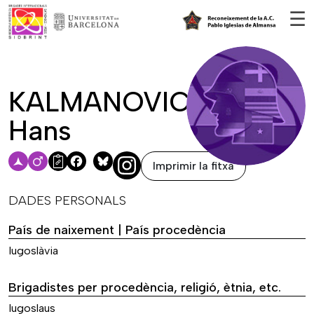
Vés al contingut
☰
KALMANOVIC,
Hans
Imprimir la fitxa
Facebook
Bluesky
DADES PERSONALS
País de naixement | País procedència
Iugoslàvia
Brigadistes per procedència, religió, ètnia, etc.
Iugoslaus