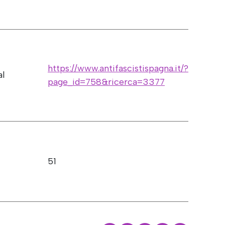
https://www.antifascistispagna.it/?
al
page_id=758&ricerca=3377
51