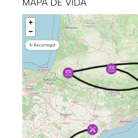
MAPA DE VIDA
Mapa
+
−
↻
Recorregut