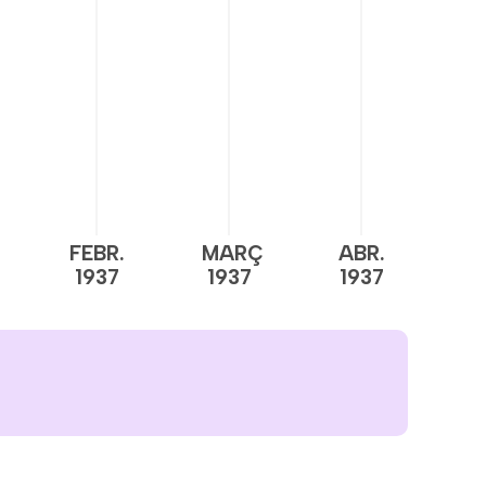
FEBR.
MARÇ
ABR.
M
1937
1937
1937
1