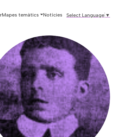
ó principal
r
Mapes temàtics
Notícies
Select Language
▼