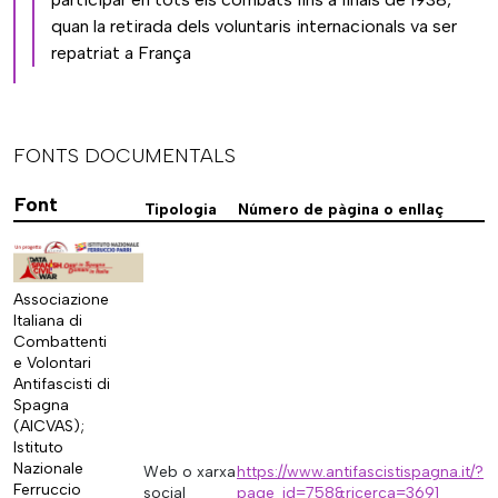
quan la retirada dels voluntaris internacionals va ser
repatriat a França
FONTS DOCUMENTALS
Font
Tipologia
Número de pàgina o enllaç
Associazione
Italiana di
Combattenti
e Volontari
Antifascisti di
Spagna
(AICVAS);
Istituto
Nazionale
Web o xarxa
https://www.antifascistispagna.it/?
Ferruccio
social
page_id=758&ricerca=3691