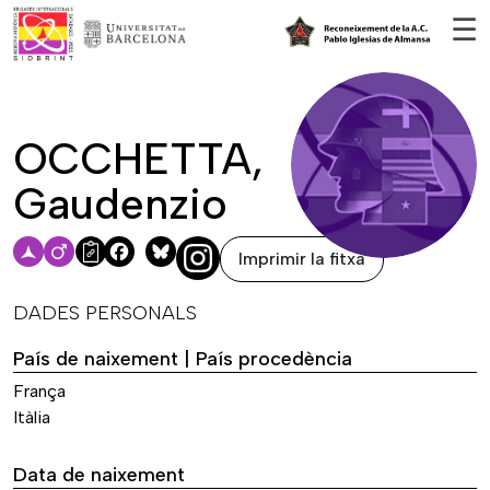
Vés al contingut
☰
OCCHETTA,
Gaudenzio
Imprimir la fitxa
Facebook
Bluesky
DADES PERSONALS
País de naixement | País procedència
França
Itàlia
Data de naixement