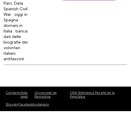
Parri. Data
Spanish Civil
War : oggi in
Spagna
domani in
Italia : banca
dati delle
biografie dei
volontari
italiani
antifascisti.
Contacte
Nota
Universitat de
CRAI Biblioteca Pavelló de la
legal
Barcelona
República
Bluesky
Facebook
Instagram