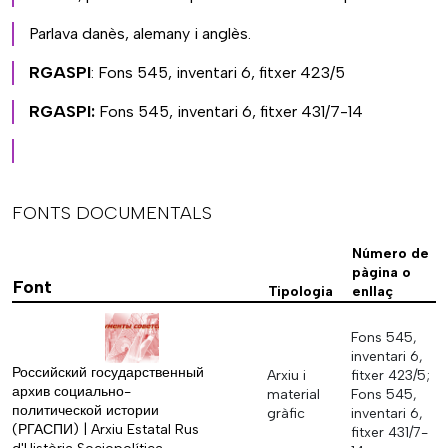
Parlava danès, alemany i anglès.
RGASPI
: Fons 545, inventari 6, fitxer 423/5
RGASPI:
Fons 545, inventari 6, fitxer 431/7-14
FONTS DOCUMENTALS
Número de
pàgina o
Font
Tipologia
enllaç
Fons 545,
inventari 6,
Российский государственный
Arxiu i
fitxer 423/5;
архив социально-
material
Fons 545,
политической истории
gràfic
inventari 6,
(РГАСПИ) | Arxiu Estatal Rus
fitxer 431/7-