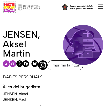
Vés al contingut
☰
JENSEN,
Aksel
Martin
Imprimir la fitxa
Facebook
Bluesky
DADES PERSONALS
Àlies del brigadista
JENSEN, Aksel
JENSEN, Axel