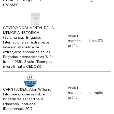
d'Història Sociopolítica
14
(RGASPI)
CENTRO DOCUMENTAL DE LA
MEMORIA HISTÓRICA
Arxiu i
(Salamanca). Brigadas
material
Hoja 173
Internacionales : extranjeros:
gràfic
relación alfabética de
extranjeros enrolados en las
Brigadas Internacionales.[S.l.] :
[s.n.], [1938], 2 vols. (Exemplar
microfilmat a CEDOBI)
Arxiu i
CHRISTIANSEN, Allan William.
material
complet
Informació diversa sobre
gràfic
brigadistes escandinaus
(danesos i noruecs).
[Dinamarca], 2017.