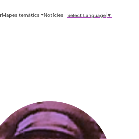
ó principal
r
Mapes temàtics
Notícies
Select Language
▼