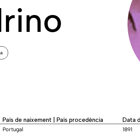
rino
xa
País de naixement | País procedència
Data 
Portugal
1891