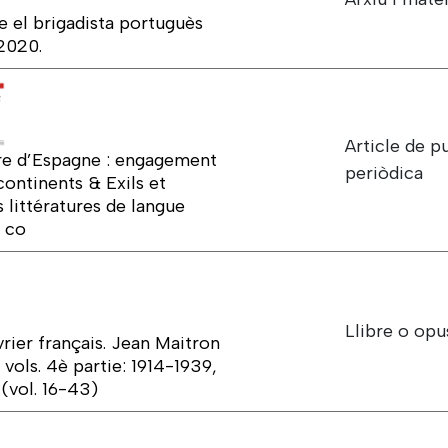
 el brigadista portuguès
 2020.
Article de p
rre d’Espagne : engagement
periòdica
continents & Exils et
 littératures de langue
e co
Llibre o opu
ier français. Jean Maitron
4 vols. 4è partie: 1914-1939,
(vol. 16-43)