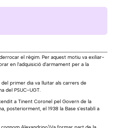
 derrocar el règim. Per aquest motiu va exiliar-
orar en l'adquisició d'armament per a la
el primer dia va lluitar als carrers de
umna del PSUC-UGT.
cendit a Tinent Coronel pel Govern de la
a, posteriorment, el 1938 la Base s'establí a
el cognom Alexandrino).Va formar part de la