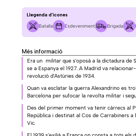
Llegenda d'icones
Batalla
Esdeveniment
Brigada
Més informació
Era un militar que s'oposà a la dictadura de S
se a Espanya el 1927. A Madrid va relacionar-
revolució d'Astúries de 1934.
Quan va esclatar la guerra Alexandrino es tro
Barcelona per sufocar la revolta militar i s
Des del primer moment va tenir càrrecs al PS
República i destinat al Cos de Carrabiners a l
Vic.
El 1939 s'exilià a França on consta a tots e