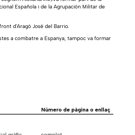
ional Española i de la Agrupación Militar de
front d'Aragó José del Barrio.
adistes a combatre a Espanya, tampoc va formar
Número de pàgina o enllaç
ial gràfic
complet