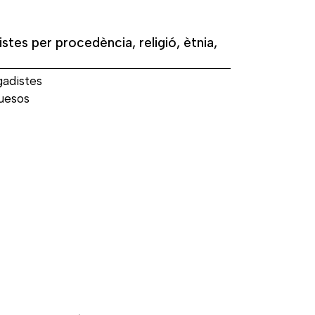
istes per procedència, religió, ètnia,
gadistes
uesos