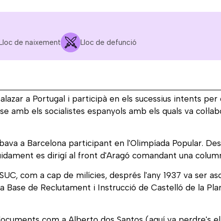
Lloc de naixement
Lloc de defunció
alazar a Portugal i participà en els sucessius intents per
se amb els socialistes espanyols amb els quals va col·lab
bava a Barcelona participant en l'Olimpíada Popular. Des d
eguidament es dirigí al front d'Aragó comandant una col
UC, com a cap de milícies, després l'any 1937 va ser as
a Base de Reclutament i Instrucció de Castelló de la Plan
ls documents com a Alberto dos Santos (aquí va perdre's 