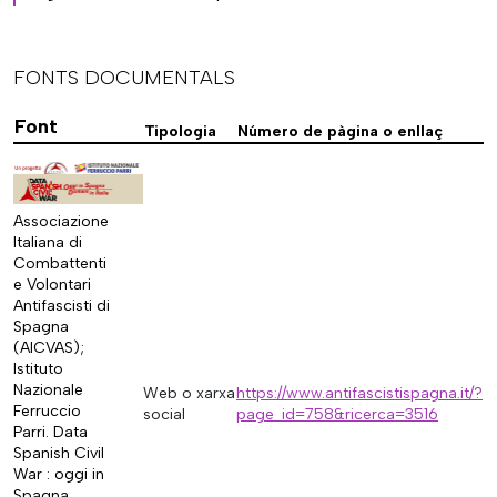
FONTS DOCUMENTALS
Font
Tipologia
Número de pàgina o enllaç
Associazione
Italiana di
Combattenti
e Volontari
Antifascisti di
Spagna
(AICVAS);
Istituto
Nazionale
Web o xarxa
https://www.antifascistispagna.it/?
Ferruccio
social
page_id=758&ricerca=3516
Parri. Data
Spanish Civil
War : oggi in
Spagna