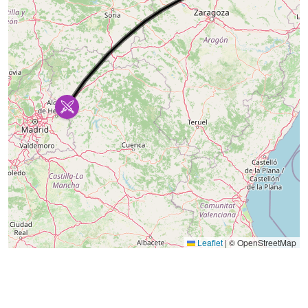
Leaflet
|
© OpenStreetMap