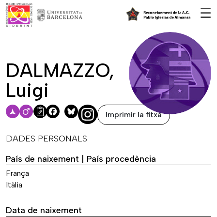
Vés al contingut
☰
DALMAZZO,
Luigi
Imprimir la fitxa
Facebook
Bluesky
DADES PERSONALS
País de naixement | País procedència
França
Itàlia
Data de naixement