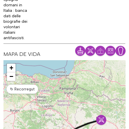
domani in
Italia : banca
dati delle
biografie dei
volontari
italiani
antifascisti.
MAPA DE VIDA
Mapa
+
−
↻
Recorregut