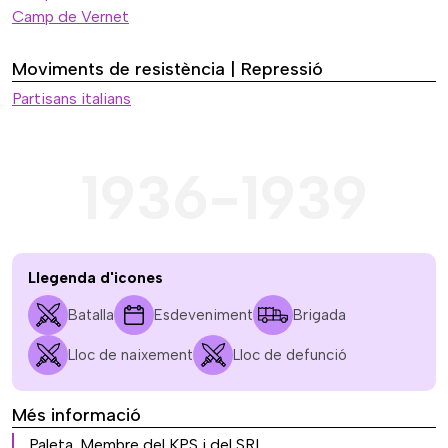
Camp de Vernet
Moviments de resistència | Repressió
Partisans italians
1936-1939
Llegenda d'icones
Batalla
Esdeveniment
Brigada
Lloc de naixement
Lloc de defunció
Més informació
Paleta. Membre del KPS i del SRI