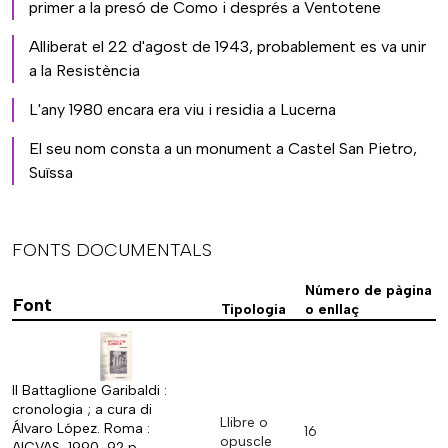
primer a la presó de Como i després a Ventotene
Alliberat el 22 d'agost de 1943, probablement es va unir
a la Resistència
L'any 1980 encara era viu i residia a Lucerna
El seu nom consta a un monument a Castel San Pietro,
Suïssa
FONTS DOCUMENTALS
Número de pàgina
Font
Tipologia
o enllaç
Il Battaglione Garibaldi :
cronologia ; a cura di
Llibre o
Álvaro López. Roma :
16
opuscle
AICVAS, 1990, 92 p.