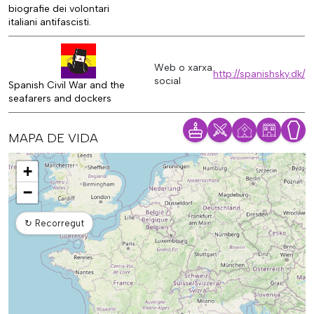
biografie dei volontari
italiani antifascisti.
Web o xarxa
http://spanishsky.dk/
social
Spanish Civil War and the
seafarers and dockers
MAPA DE VIDA
Mapa
+
−
↻
Recorregut