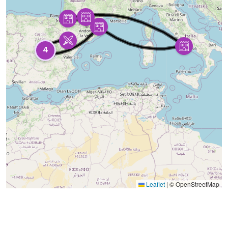
4
Leaflet
|
© OpenStreetMap