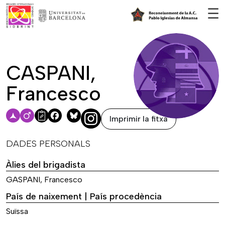
Vés al contingut
☰
CASPANI,
Francesco
Imprimir la fitxa
Facebook
Bluesky
DADES PERSONALS
Àlies del brigadista
GASPANI, Francesco
País de naixement | País procedència
Suïssa