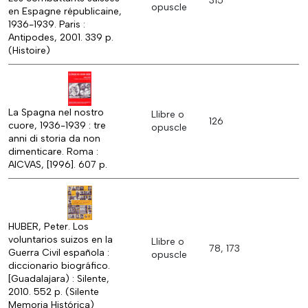
315
opuscle
en Espagne républicaine,
1936-1939. Paris :
Antipodes, 2001. 339 p.
(Histoire)
La Spagna nel nostro
Llibre o
126
cuore, 1936-1939 : tre
opuscle
anni di storia da non
dimenticare. Roma :
AICVAS, [1996]. 607 p.
HUBER, Peter. Los
voluntarios suizos en la
Llibre o
78, 173
Guerra Civil española :
opuscle
diccionario biográfico.
[Guadalajara) : Silente,
2010. 552 p. (Silente
Memoria Histórica)