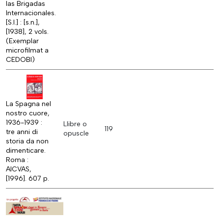
las Brigadas
Internacionales.
[S.l.] : [s.n.],
[1938], 2 vols.
(Exemplar
microfilmat a
CEDOBI)
La Spagna nel
nostro cuore,
1936-1939 :
Llibre o
119
tre anni di
opuscle
storia da non
dimenticare.
Roma :
AICVAS,
[1996]. 607 p.