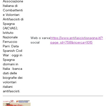
Associazione
Italiana di
Combattenti
e Volontari
Antifascisti di
Spagna
(AICVAS);
Istituto
Nazionale
Web o xarxa
https://www.antifascistispagna.it/?
Ferruccio
social
page_id=758&ricerca=1015
Parri. Data
Spanish Civil
War : oggi in
Spagna
domani in
Italia : banca
dati delle
biografie dei
volontari
italiani
antifascisti.