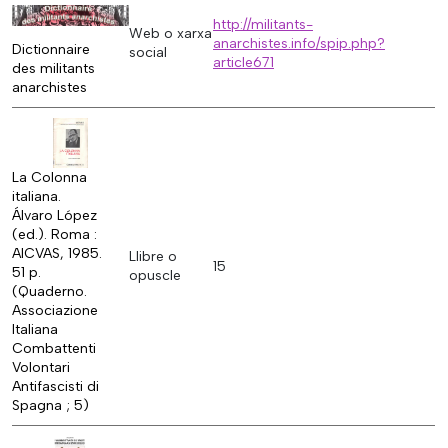
http://militants-
Web o xarxa
anarchistes.info/spip.php?
Dictionnaire
social
article671
des militants
anarchistes
La Colonna
italiana.
Álvaro López
(ed.). Roma :
AICVAS, 1985.
Llibre o
15
51 p.
opuscle
(Quaderno.
Associazione
Italiana
Combattenti
Volontari
Antifascisti di
Spagna ; 5)