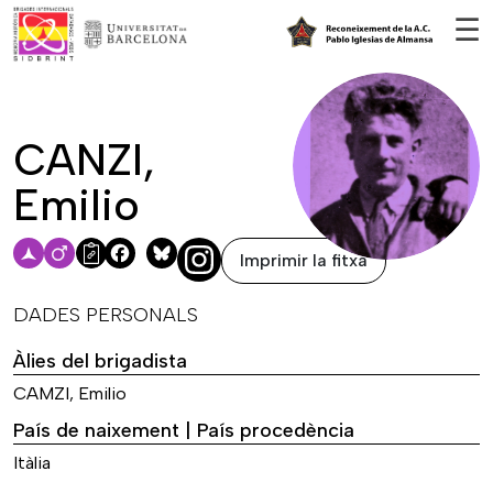
Vés al contingut
☰
CANZI,
Emilio
Imprimir la fitxa
Facebook
Bluesky
DADES PERSONALS
Àlies del brigadista
CAMZI, Emilio
País de naixement | País procedència
Itàlia