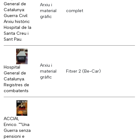
General de
Arxiu i
Catalunya:
material
complet
Guerra Civil.
gràfic
Arxiu històric
Hospital de la
Santa Creu i
Sant Pau.
Arxiu i
Hospital
material
Fitxer 2 (Be-Car)
General de
gràfic
Catalunya.
Registres de
combatents
ACCIAI,
Enrico. ""Una
Guerra senza
pensioni e