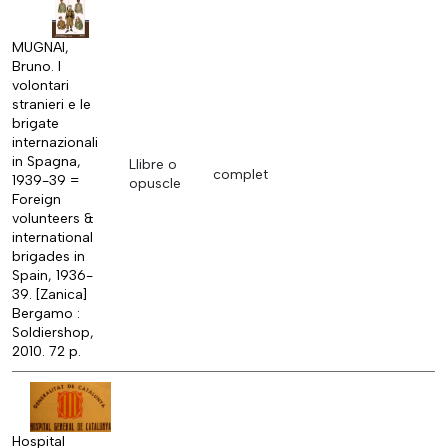
MUGNAI,
Bruno. I
volontari
stranieri e le
brigate
internazionali
in Spagna,
Llibre o
complet
1939-39 =
opuscle
Foreign
volunteers &
international
brigades in
Spain, 1936-
39. [Zanica]
Bergamo :
Soldiershop,
2010. 72 p.
Hospital