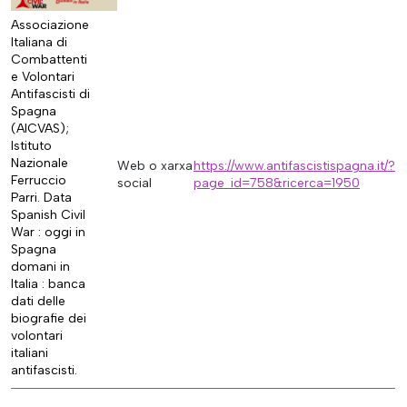
Associazione
Italiana di
Combattenti
e Volontari
Antifascisti di
Spagna
(AICVAS);
Istituto
Nazionale
Web o xarxa
https://www.antifascistispagna.it/?
Ferruccio
social
page_id=758&ricerca=1950
Parri. Data
Spanish Civil
War : oggi in
Spagna
domani in
Italia : banca
dati delle
biografie dei
volontari
italiani
antifascisti.