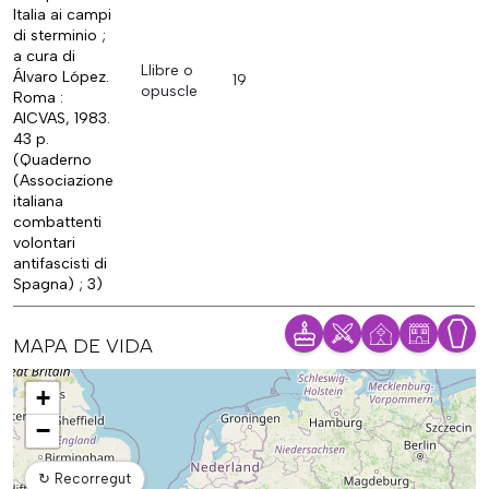
Italia ai campi
di sterminio ;
a cura di
Llibre o
Álvaro López.
19
opuscle
Roma :
AICVAS, 1983.
43 p.
(Quaderno
(Associazione
italiana
combattenti
volontari
antifascisti di
Spagna) ; 3)
MAPA DE VIDA
Mapa
+
−
↻
Recorregut