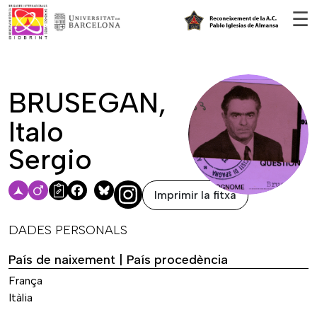
Vés al contingut
☰
BRUSEGAN,
Italo
Sergio
Imprimir la fitxa
Facebook
Bluesky
DADES PERSONALS
País de naixement | País procedència
França
Itàlia