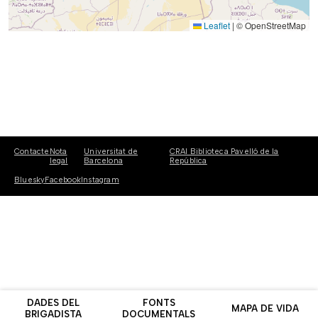
Leaflet
|
© OpenStreetMap
Contacte
Nota
Universitat de
CRAI Biblioteca Pavelló de la
legal
Barcelona
República
Bluesky
Facebook
Instagram
DADES DEL
FONTS
MAPA DE VIDA
BRIGADISTA
DOCUMENTALS