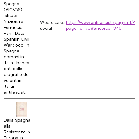
Spagna
(AICVAS);
Istituto
Nazionale
Web o xarxa
https://www.antifascistispagna.it/?
Ferruccio
social
page_id=758&ricerca=846
Parri. Data
Spanish Civil
War : oggi in
Spagna
domani in
Italia : banca
dati delle
biografie dei
volontari
italiani
antifascisti.
Dalla Spagna
alla
Resistenza in
Europa in