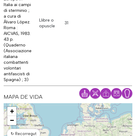
Italia ai campi
di sterminio ;
a cura di
Llibre o
Álvaro López.
31
opuscle
Roma :
AICVAS, 1983.
43 p.
(Quaderno
(Associazione
italiana
combattenti
volontari
antifascisti di
Spagna) ; 3)
MAPA DE VIDA
Mapa
+
−
↻
Recorregut