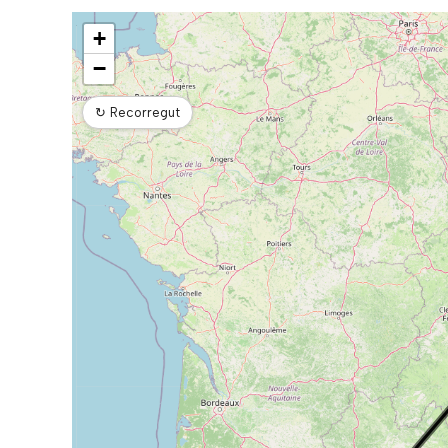
Mapa
+
−
↻
Recorregut