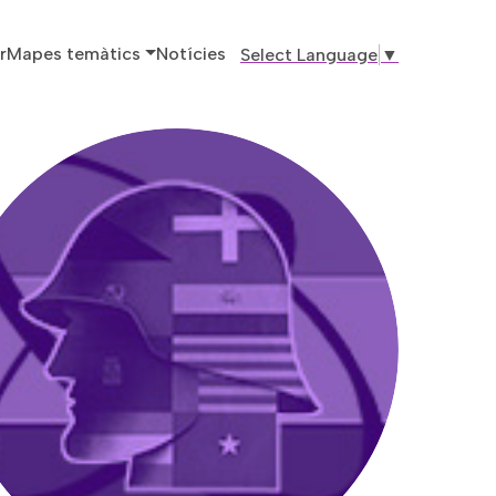
ó principal
r
Mapes temàtics
Notícies
Select Language
▼