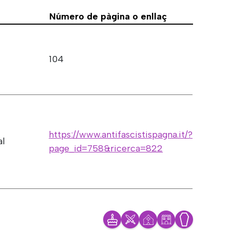
Número de pàgina o enllaç
104
https://www.antifascistispagna.it/?
al
page_id=758&ricerca=822