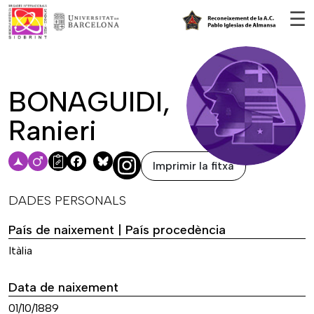
Vés al contingut
☰
BONAGUIDI,
Ranieri
Imprimir la fitxa
Facebook
Bluesky
DADES PERSONALS
País de naixement | País procedència
Itàlia
Data de naixement
01/10/1889