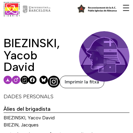
Vés al contingut
☰
BIEZINSKI,
Yacob
David
Imprimir la fitxa
Facebook
Bluesky
DADES PERSONALS
Àlies del brigadista
BIEZINSKI, Yacov David
BIEZIN, Jacques