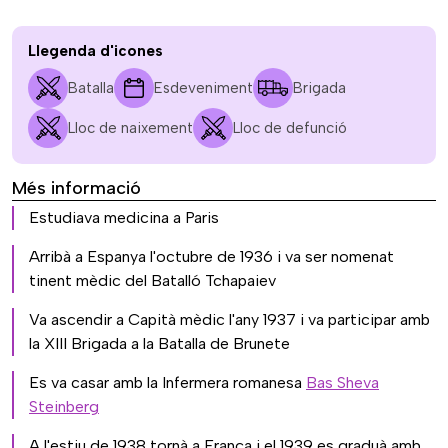
Llegenda d'icones
Batalla
Esdeveniment
Brigada
Lloc de naixement
Lloc de defunció
Més informació
Estudiava medicina a Paris
Arribà a Espanya l'octubre de 1936 i va ser nomenat
tinent mèdic del Batalló Tchapaiev
Va ascendir a Capità mèdic l'any 1937 i va participar amb
la XIII Brigada a la Batalla de Brunete
Es va casar amb la Infermera romanesa
Bas Sheva
Steinberg
A l'estiu de 1938 tornà a França i el 1939 es graduà amb