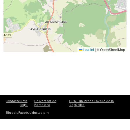
Leaflet
|
© OpenStreetMap
Contacte
Nota
Universitat de
CRAI Biblioteca Pavelló de la
legal
Barcelona
República
Bluesky
Facebook
Instagram