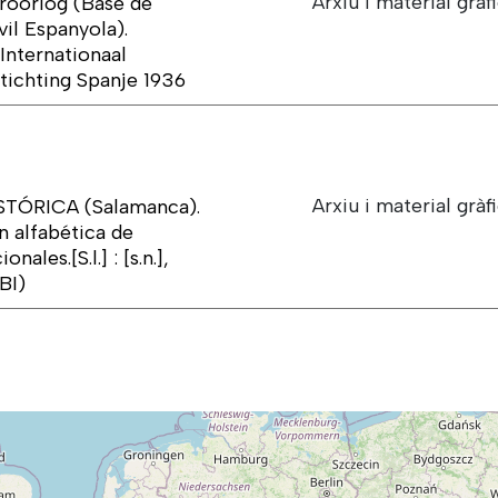
Arxiu i material gràf
eroorlog (Base de
vil Espanyola).
(Internationaal
Stichting Spanje 1936
Arxiu i material gràf
ÓRICA (Salamanca).
n alfabética de
ales.[S.l.] : [s.n.],
BI)