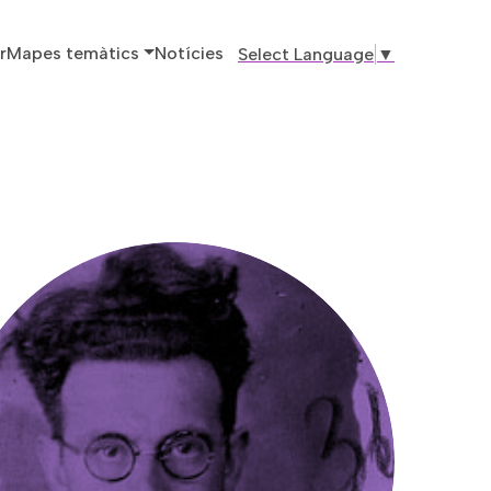
ó principal
r
Mapes temàtics
Notícies
Select Language
▼