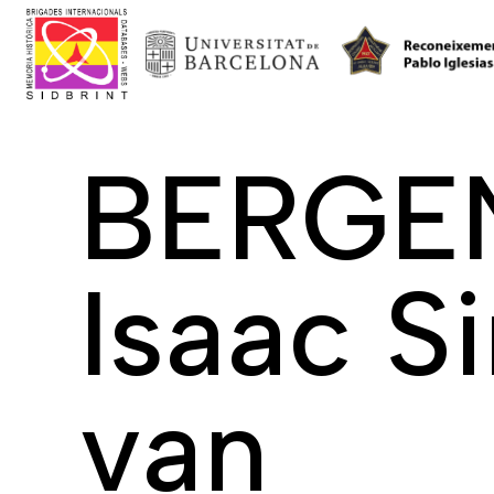
BERGE
Isaac S
van