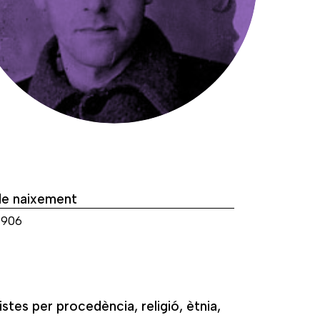
de naixement
1906
istes per procedència, religió, ètnia,