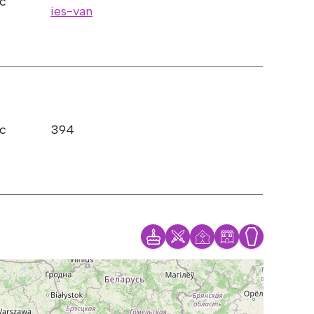
ic
ies-van
ic
394