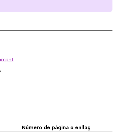
amant
tz
Número de pàgina o enllaç