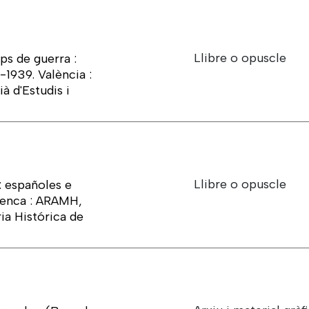
Llibre o opuscle
s de guerra :
-1939. València :
à d'Estudis i
Llibre o opuscle
 españoles e
uenca : ARAMH,
ia Histórica de