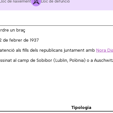
Lloc de naixement
Lloc de defunció
perdre un braç
12 de febrer de 1937
'atenció als fills dels republicans juntament amb
Nora Di
assinat al camp de Sobibor (Lublin, Polònia) o a Auschwi
Tipologia