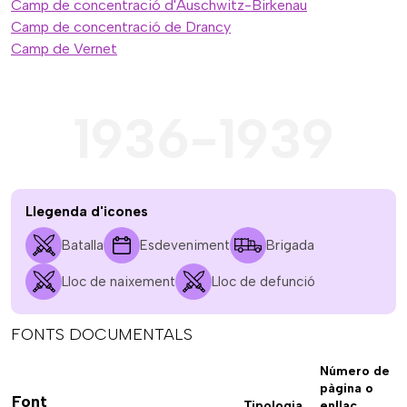
Camp de concentració d'Auschwitz-Birkenau
Camp de concentració de Drancy
Camp de Vernet
1936-1939
Llegenda d'icones
Batalla
Esdeveniment
Brigada
Lloc de naixement
Lloc de defunció
FONTS DOCUMENTALS
Número de
pàgina o
Font
Tipologia
enllaç