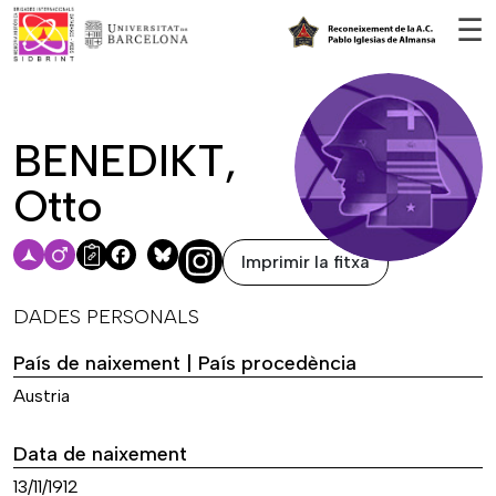
Vés al contingut
☰
BENEDIKT,
Otto
Imprimir la fitxa
Facebook
Bluesky
DADES PERSONALS
País de naixement | País procedència
Austria
Data de naixement
13/11/1912