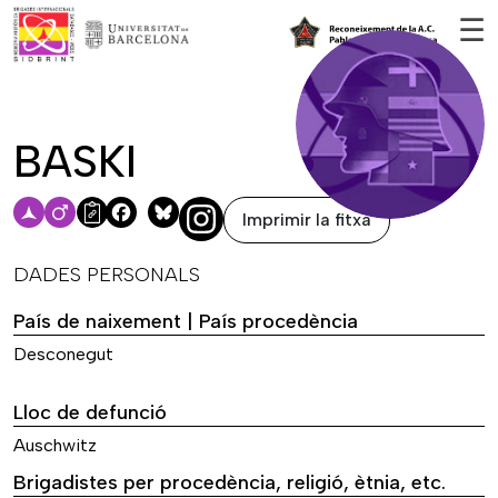
Vés al contingut
☰
BASKI
Imprimir la fitxa
Facebook
Bluesky
DADES PERSONALS
País de naixement | País procedència
Desconegut
Lloc de defunció
Auschwitz
Brigadistes per procedència, religió, ètnia, etc.