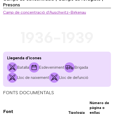
Presons
Camp de concentració d'Auschwitz-Birkenau
1936-1939
Llegenda d'icones
Batalla
Esdeveniment
Brigada
Lloc de naixement
Lloc de defunció
FONTS DOCUMENTALS
Número de
pàgina o
Font
Tipologia
enllaç