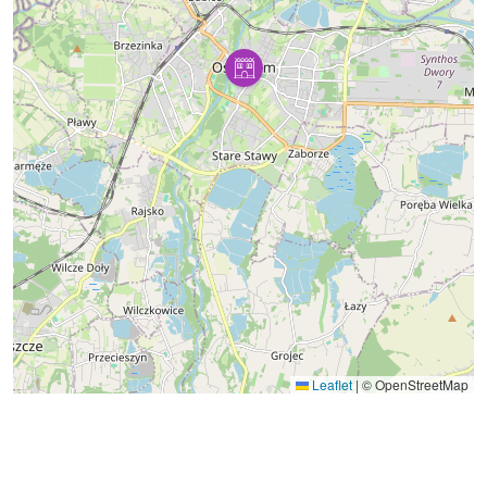
Leaflet
|
© OpenStreetMap