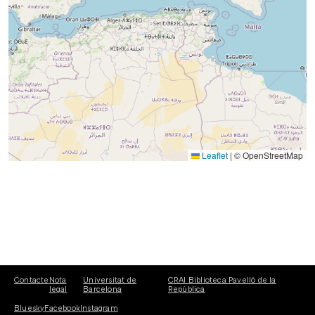
Leaflet
|
© OpenStreetMap
Contacte
Nota
Universitat de
CRAI Biblioteca Pavelló de la
legal
Barcelona
República
Bluesky
Facebook
Instagram