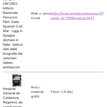
(AICVAS);
Istituto
Nazionale
Web o xarxa
https://www.antifascistispagna.it/?
Ferruccio
social
page_id=758&ricerca=1647
Parri. Data
Spanish Civil
War : oggi in
Spagna
domani in
Italia : banca
dati delle
biografie dei
volontari
italiani
antifascisti.
Arxiu i
Hospital
material
Fitxer 1 (A-Ba)
General de
gràfic
Catalunya.
Registres de
combatents