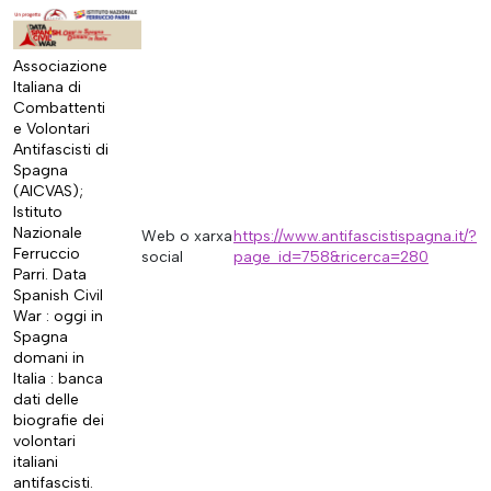
Associazione
Italiana di
Combattenti
e Volontari
Antifascisti di
Spagna
(AICVAS);
Istituto
Nazionale
Web o xarxa
https://www.antifascistispagna.it/?
Ferruccio
social
page_id=758&ricerca=280
Parri. Data
Spanish Civil
War : oggi in
Spagna
domani in
Italia : banca
dati delle
biografie dei
volontari
italiani
antifascisti.