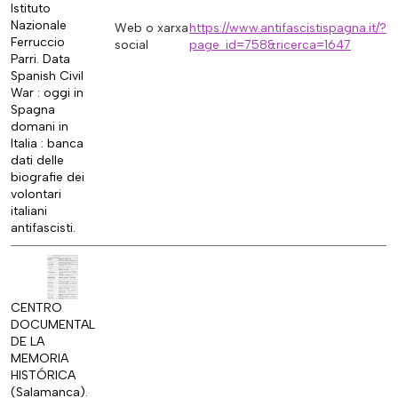
Istituto
Nazionale
Web o xarxa
https://www.antifascistispagna.it/?
Ferruccio
social
page_id=758&ricerca=1647
Parri. Data
Spanish Civil
War : oggi in
Spagna
domani in
Italia : banca
dati delle
biografie dei
volontari
italiani
antifascisti.
CENTRO
DOCUMENTAL
DE LA
MEMORIA
HISTÓRICA
(Salamanca).