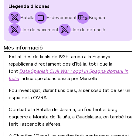
Llegenda d'icones
Batalla
Esdeveniment
Brigada
Lloc de naixement
Lloc de defunció
Més informació
Exiliat des de finals de 1936, arriba a la Espanya
republicana directament des d'Itàlia, tot i que la
font
Data Spanish Civil War : oggi in Spagna domani in
Italia
indica que abans passà per Marsella
Fou investigat, durant uns dies, al ser sospitat de ser un
espia de la OVRA
Combat a la Batalla del Jarama, on fou ferit al braç
esquerre a Morata de Tajuña, a Guadalajara, on també fou
ferit i ascendit a alferes.
A Chimillas (Osca), va resultar ferit per tercera vegada i