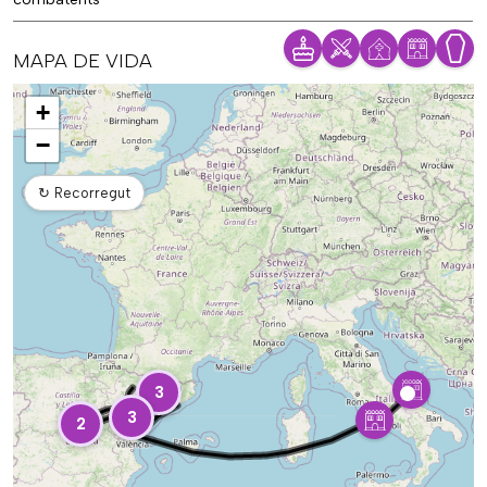
MAPA DE VIDA
Mapa
+
−
↻
Recorregut
3
3
2