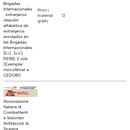
Brigadas
Internacionales
Arxiu i
: extranjeros:
material
12
relación
gràfic
alfabética de
extranjeros
enrolados en
las Brigadas
Internacionales.
[S.l.] : [s.n.],
[1938], 2 vols.
(Exemplar
microfilmat a
CEDOBI)
Associazione
Italiana di
Combattenti
e Volontari
Antifascisti di
Spagna