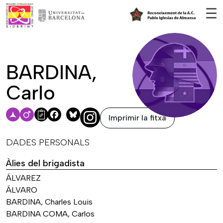
Vés al contingut
☰
BARDINA,
Carlo
Imprimir la fitxa
Facebook
Bluesky
DADES PERSONALS
Àlies del brigadista
ÁLVAREZ
ÁLVARO
BARDINA, Charles Louis
BARDINA COMA, Carlos