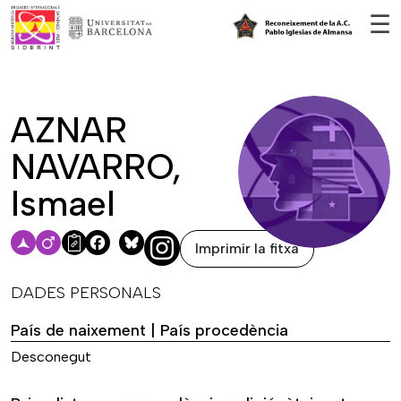
Vés al contingut
☰
AZNAR
NAVARRO,
Ismael
Imprimir la fitxa
Facebook
Bluesky
DADES PERSONALS
País de naixement | País procedència
Desconegut