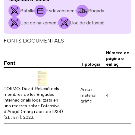
Batalla
Esdeveniment
Brigada
Lloc de naixement
Lloc de defunció
FONTS DOCUMENTALS
Número de
pàgina o
Font
Tipologia
enllaç
TORMO, David. Relació dels
Arxiu i
membres de les Brigades
material
4
Internacionals localitzats en
gràfic
una recerca sobre l’ofensiva
d’Aragó (març i abril de 1938).
[S.l. : s.n.], 2023.