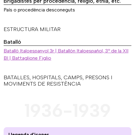
Brigadistes per procedència, religió, ètnia, etc.
País o procedència desconeguts
ESTRUCTURA MILITAR
Batalló
Batalló Italoespanyol 3r | Batallón Italoespañol, 3º de la XII
BI | Battaglione Figlio
BATALLES, HOSPITALS, CAMPS, PRESONS I
MOVIMENTS DE RESISTÈNCIA
1936-1939
Llegenda d'icones