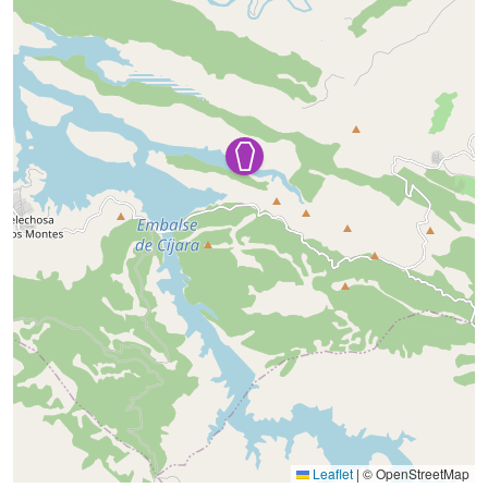
Leaflet
|
© OpenStreetMap