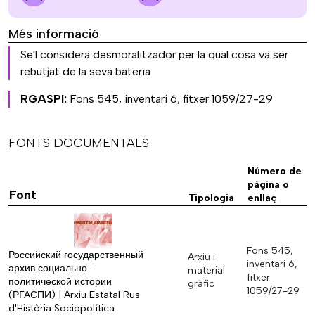
Més informació
Se'l considera desmoralitzador per la qual cosa va ser
rebutjat de la seva bateria.
RGASPI:
Fons 545, inventari 6, fitxer 1059/27-29
FONTS DOCUMENTALS
Número de
pàgina o
Font
Tipologia
enllaç
Fons 545,
Российский государственный
Arxiu i
inventari 6,
архив социально-
material
fitxer
политической истории
gràfic
1059/27-29
(РГАСПИ) | Arxiu Estatal Rus
d'Història Sociopolítica