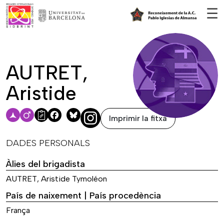
Vés al contingut
☰
AUTRET,
Aristide
Imprimir la fitxa
Facebook
Bluesky
DADES PERSONALS
Àlies del brigadista
AUTRET, Aristide Tymoléon
País de naixement | País procedència
França