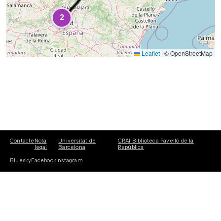
2
Leaflet
|
© OpenStreetMap
Contacte
Nota
Universitat de
CRAI Biblioteca Pavelló de la
legal
Barcelona
República
Bluesky
Facebook
Instagram