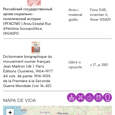
Российский государственный
Arxiu i
Fons 545,
архив социально-
material
inventari 6,
политической истории
gràfic
fitxer 1058/9
(РГАСПИ) | Arxiu Estatal Rus
d'Història Sociopolítica
(RGASPI)
Dictionnaire biographique du
mouvement ouvrier français.
Llibre o
v 17, p 280
Jean Maitron (dir.). París :
opuscle
Éditions Ouvrières, 1964-1977.
44 vols. 4è partie: 1914-1939,
de la Première à la Seconde
Guerre Mondiale (vol. 16-43)
MAPA DE VIDA
Mapa
+