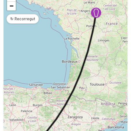
−
↻
Recorregut