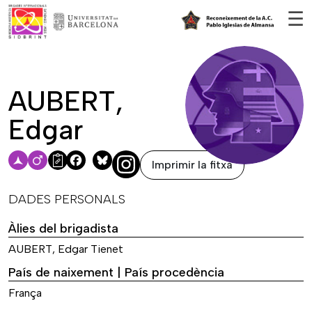
Vés al contingut
☰
AUBERT,
Edgar
Imprimir la fitxa
Facebook
Bluesky
DADES PERSONALS
Àlies del brigadista
AUBERT, Edgar Tienet
País de naixement | País procedència
França