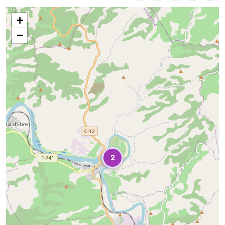
Mapa
+
−
2