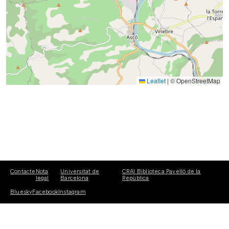
Leaflet
|
© OpenStreetMap
Contacte
Nota
Universitat de
CRAI Biblioteca Pavelló de la
legal
Barcelona
República
Bluesky
Facebook
Instagram