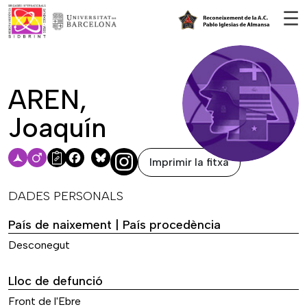
Vés al contingut
☰
AREN,
Joaquín
Imprimir la fitxa
Facebook
Bluesky
DADES PERSONALS
País de naixement | País procedència
Desconegut
Lloc de defunció
Front de l'Ebre