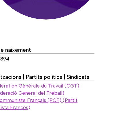
de naixement
1894
tzacions | Partits polítics | Sindicats
ération Générale du Travail (CGT)
deració General del Treball)
Communiste Français (PCF) (Partit
sta Francès)