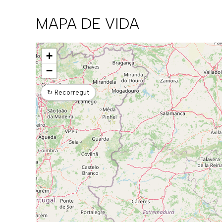
MAPA DE VIDA
Mapa
+
−
↻
Recorregut