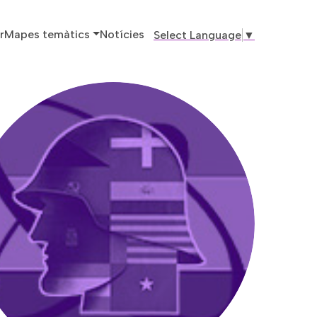
ó principal
r
Mapes temàtics
Notícies
Select Language
▼