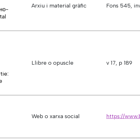
Arxiu i material gràfic
Fons 545, inv
но-
tal
Llibre o opuscle
v 17, p 189
tie:
e
Web o xarxa social
https://www.