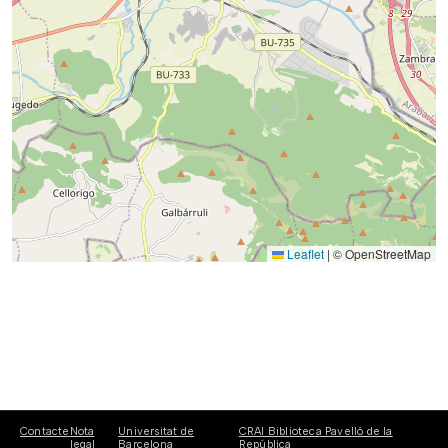
Leaflet
|
© OpenStreetMap
Contacte
Nota
Universitat de
CRAI Biblioteca Pavelló de la
legal
Barcelona
República