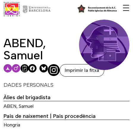
Vés al contingut
☰
ABEND,
Samuel
Imprimir la fitxa
Facebook
Bluesky
DADES PERSONALS
Àlies del brigadista
ABEN, Samuel
País de naixement | País procedència
Hongria