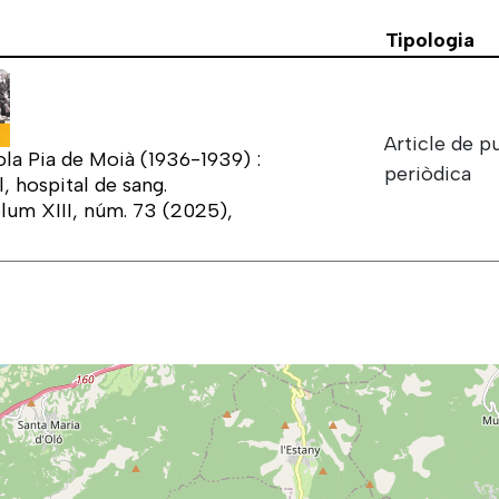
Tipologia
Article de p
ola Pia de Moià (1936-1939) :
periòdica
, hospital de sang.
olum XIII, núm. 73 (2025),