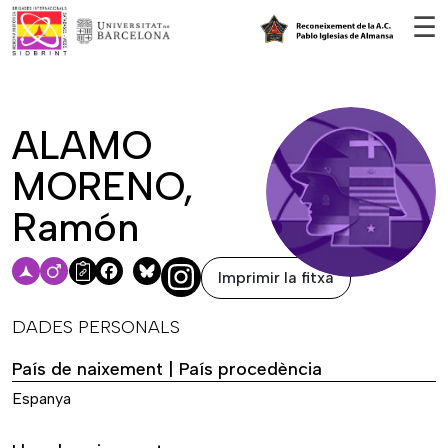
Vés al contingut
☰
ALAMO
MORENO,
Ramón
Imprimir la fitxa
Facebook
Bluesky
DADES PERSONALS
País de naixement | País procedència
Espanya