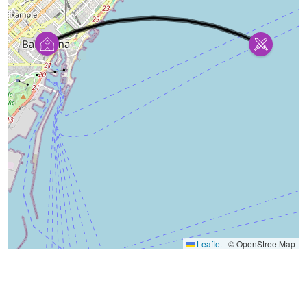
Leaflet
|
© OpenStreetMap