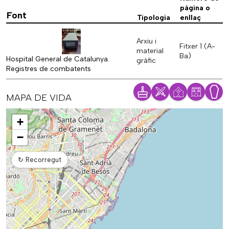
pàgina o
Font
Tipologia
enllaç
Arxiu i
Fitxer 1 (A-
material
Ba)
Hospital General de Catalunya.
gràfic
Registres de combatents
MAPA DE VIDA
Mapa
+
−
↻
Recorregut