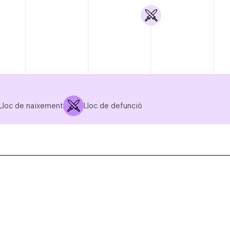
Lloc de naixement
Lloc de defunció
OCT.
NOV.
DES.
GEN.
1936
1936
1936
1937