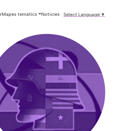
ó principal
r
Mapes temàtics
Notícies
Select Language
▼