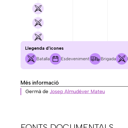
Llegenda d'icones
Batalla
Esdeveniment
Brigada
JUL.
AG.
SET.
1936
1936
1936
Més informació
Germà de
Josep Almudéver Mateu
FONTS DOCUMENTALS