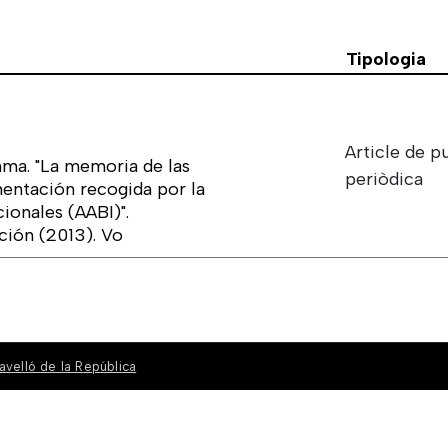
Tipologia
Article de p
ma. "La memoria de las
periòdica
mentación recogida por la
ionales (AABI)".
ción (2013). Vo
avelló de la República