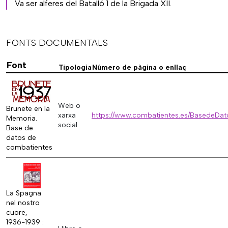
Va ser alferes del Batalló 1 de la Brigada XII.
FONTS DOCUMENTALS
Font
Tipologia
Número de pàgina o enllaç
Web o
Brunete en la
xarxa
https://www.combatientes.es/BasedeDat
Memoria.
social
Base de
datos de
combatientes
La Spagna
nel nostro
cuore,
1936-1939 :