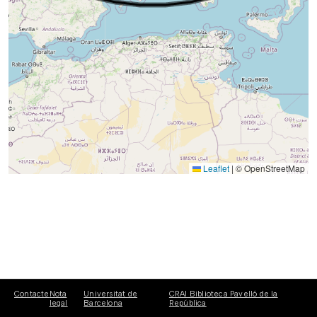
Leaflet
|
© OpenStreetMap
Contacte
Nota
Universitat de
CRAI Biblioteca Pavelló de la
legal
Barcelona
República