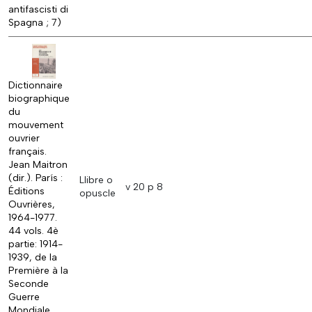
antifascisti di
Spagna ; 7)
Dictionnaire
biographique
du
mouvement
ouvrier
français.
Jean Maitron
(dir.). París :
Llibre o
v 20 p 8
Éditions
opuscle
Ouvrières,
1964-1977.
44 vols. 4è
partie: 1914-
1939, de la
Première à la
Seconde
Guerre
Mondiale