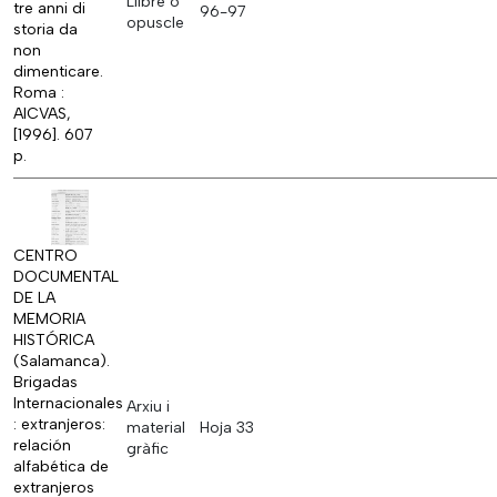
Llibre o
tre anni di
96-97
opuscle
storia da
non
dimenticare.
Roma :
AICVAS,
[1996]. 607
p.
CENTRO
DOCUMENTAL
DE LA
MEMORIA
HISTÓRICA
(Salamanca).
Brigadas
Internacionales
Arxiu i
: extranjeros:
material
Hoja 33
relación
gràfic
alfabética de
extranjeros