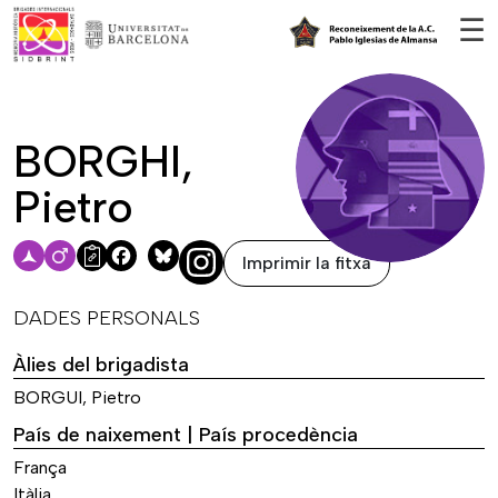
Vés al contingut
☰
BORGHI,
Pietro
Imprimir la fitxa
Facebook
Bluesky
DADES PERSONALS
Àlies del brigadista
BORGUI, Pietro
País de naixement | País procedència
França
Itàlia