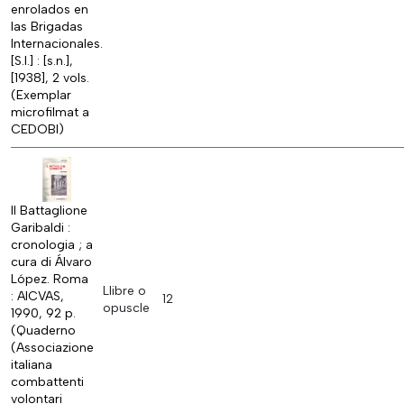
enrolados en
las Brigadas
Internacionales.
[S.l.] : [s.n.],
[1938], 2 vols.
(Exemplar
microfilmat a
CEDOBI)
Il Battaglione
Garibaldi :
cronologia ; a
cura di Álvaro
López. Roma
Llibre o
: AICVAS,
12
opuscle
1990, 92 p.
(Quaderno
(Associazione
italiana
combattenti
volontari