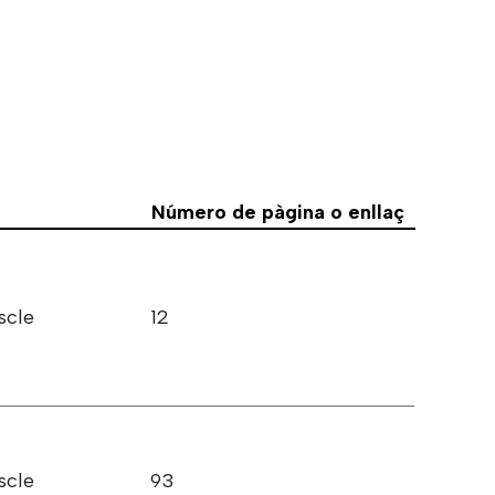
Número de pàgina o enllaç
scle
12
scle
93