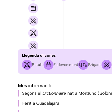
Llegenda d'icones
Batalla
Esdeveniment
Brigada
JUL.
AG.
SET.
1936
1936
1936
Més informació
Segons el
Dictionnaire
nat a Monzuno (Bolòni
Ferit a Guadalajara