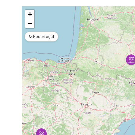
Mapa
+
−
↻
Recorregut