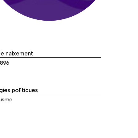
de naixement
1896
gies polítiques
isme