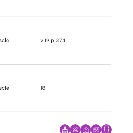
scle
v 19 p 374
scle
18