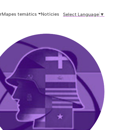
ó principal
r
Mapes temàtics
Notícies
Select Language
▼