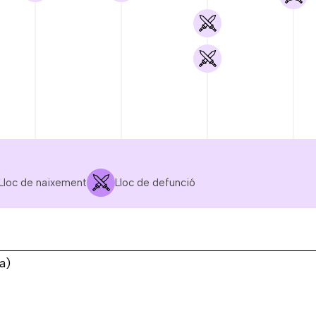
Lloc de naixement
Lloc de defunció
OCT.
NOV.
DES.
GEN.
1936
1936
1936
1937
a)