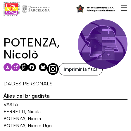
Vés al contingut
☰
POTENZA,
Nicolò
Imprimir la fitxa
Facebook
Bluesky
DADES PERSONALS
Àlies del brigadista
VASTA
FERRETTI, Nicola
POTENZA, Nicola
POTENZA, Nicolo Ugo