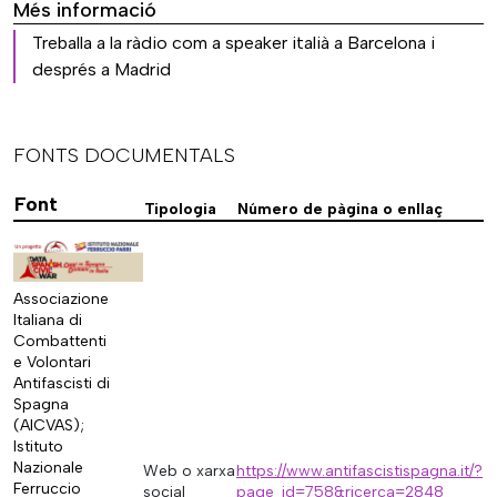
Més informació
Treballa a la ràdio com a speaker italià a Barcelona i
després a Madrid
FONTS DOCUMENTALS
Font
Tipologia
Número de pàgina o enllaç
Associazione
Italiana di
Combattenti
e Volontari
Antifascisti di
Spagna
(AICVAS);
Istituto
Nazionale
Web o xarxa
https://www.antifascistispagna.it/?
Ferruccio
social
page_id=758&ricerca=2848