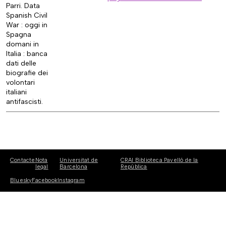
Parri. Data
Spanish Civil
War : oggi in
Spagna
domani in
Italia : banca
dati delle
biografie dei
volontari
italiani
antifascisti.
Contacte
Nota
Universitat de
CRAI Biblioteca Pavelló de la
legal
Barcelona
República
Bluesky
Facebook
Instagram