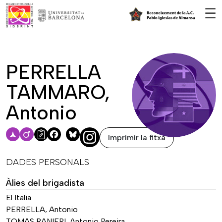
Vés al contingut
☰
PERRELLA
TAMMARO,
Antonio
Imprimir la fitxa
Facebook
Bluesky
DADES PERSONALS
Àlies del brigadista
El Italia
PERRELLA, Antonio
TOMAS RANIERI, Antonio Pereira