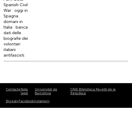
Spanish Civil
War : oggi in
Spagna
domani in
Italia : banca
dati delle
biografie dei
volontari
italiani
antifascisti.
Contacte
Nota
Universitat de
CRAI Biblioteca Pavelló de la
legal
Barcelona
República
Bluesky
Facebook
Instagram