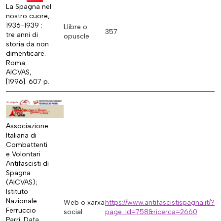
La Spagna nel
nostro cuore,
1936-1939 :
Llibre o
357
tre anni di
opuscle
storia da non
dimenticare.
Roma :
AICVAS,
[1996]. 607 p.
Associazione
Italiana di
Combattenti
e Volontari
Antifascisti di
Spagna
(AICVAS);
Istituto
Nazionale
Web o xarxa
https://www.antifascistispagna.it/?
Ferruccio
social
page_id=758&ricerca=2660
Parri. Data